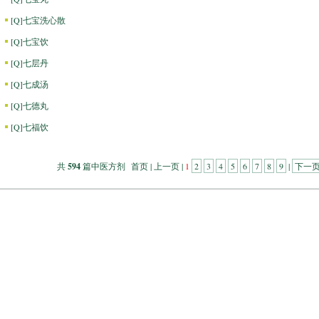
[
Q
]
七宝洗心散
[
Q
]
七宝饮
[
Q
]
七层丹
[
Q
]
七成汤
[
Q
]
七德丸
[
Q
]
七福饮
共
594
篇中医方剂 首页 | 上一页 |
1
2
3
4
5
6
7
8
9
|
下一