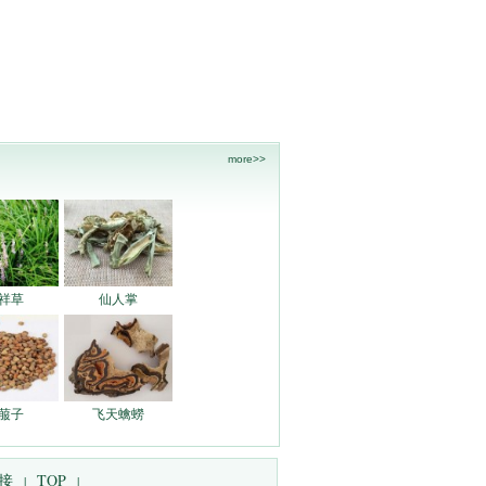
more>>
祥草
仙人掌
菔子
飞天蠄蟧
接
TOP
|
|