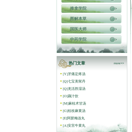
推拿学院
图解本草
国医大师
中药学院
热门文章
more>>
[
Y
]
牙痛定疼汤
[
Q
]
七宝美髯丹
[
Q
]
羌活胜湿汤
[
O
]
藕汁饮
[
M
]
麻桂术甘汤
[
G
]
桂枝麻黄汤
[
E
]
阿胶梅连丸
[
A
]
安宫牛黄丸