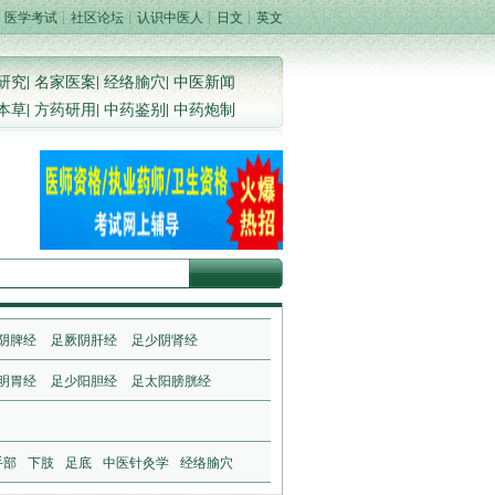
┊
医学考试
┊
社区论坛
┊
认识中医人
┊
日文
┊
英文
研究
|
名家医案
|
经络腧穴
|
中医新闻
本草
|
方药研用
|
中药鉴别
|
中药炮制
阴脾经
足厥阴肝经
足少阴肾经
明胃经
足少阳胆经
足太阳膀胱经
手部
下肢
足底
中医针灸学
经络腧穴