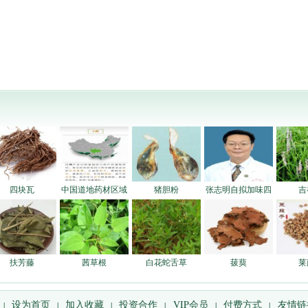
四块瓦
中国道地药材区域
猪胆粉
张志明自拟加味四
吉
扶芳藤
茜草根
白花蛇舌草
菝葜
莱
设为首页
加入收藏
投资合作
VIP会员
付费方式
友情链
|
|
|
|
|
|