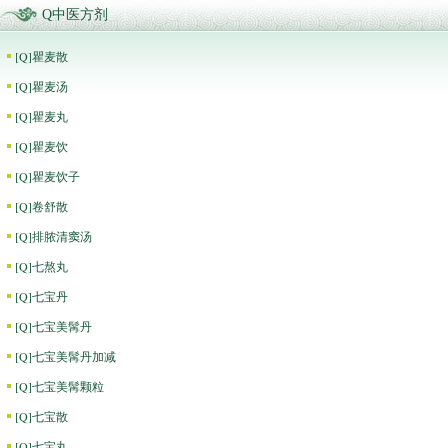
Q中医方剂
[
Q
]
瞿麦散
[
Q
]
瞿麦汤
[
Q
]
瞿麦丸
[
Q
]
瞿麦饮
[
Q
]
瞿麦饮子
[
Q
]
卷舒散
[
Q
]
排脓清窦汤
[
Q
]
七熬丸
[
Q
]
七宝丹
[
Q
]
七宝美髯丹
[
Q
]
七宝美髯丹加减
[
Q
]
七宝美髯颗粒
[
Q
]
七宝散
[
Q
]
七宝丸