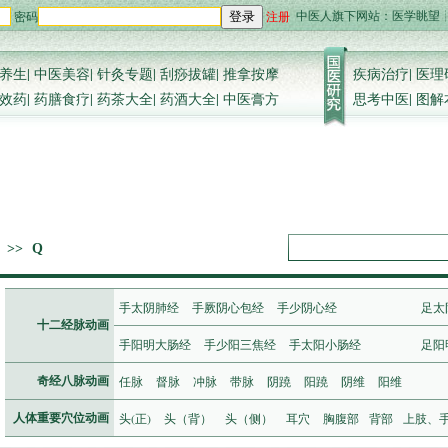
中医人旗下网站：
医学眺望
密码
注册
登录
养生
|
中医美容
|
针灸专题
|
刮痧拔罐
|
推拿按摩
疾病治疗
|
医理
效药
|
药膳食疗
|
药茶大全
|
药酒大全
|
中医膏方
思考中医
|
图解
>>
Q
手太阴肺经
手厥阴心包经
手少阴心经
足太
十二经脉动画
手阳明大肠经
手少阳三焦经
手太阳小肠经
足阳
任脉
督脉
冲脉
带脉
阴蹺
阳蹺
阴维
阳维
奇经八脉动画
头(正)
头（背）
头（侧）
耳穴
胸腹部
背部
上肢、
人体重要穴位动画