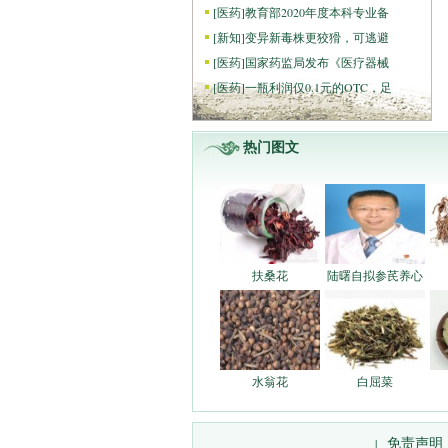
[
医药
]
教育部2020年度本科专业备
[
新知
]
变异新毒株更狡猾，可逃避
[
医药
]
国家药监局发布《医疗器械
[
医药
]
一瓶利润仅0.1元的OTC，足
热门图文
扶桑花
陆曙自拟参芪养心
水翁花
白屈菜
免责声明
|