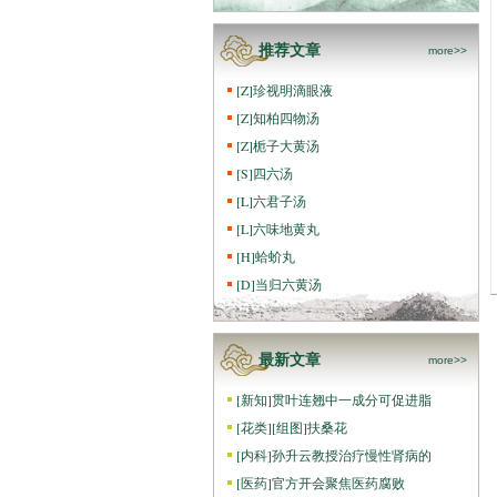
推荐文章
more>>
[
Z
]
珍视明滴眼液
[
Z
]
知柏四物汤
[
Z
]
栀子大黄汤
[
S
]
四六汤
[
L
]
六君子汤
[
L
]
六味地黄丸
[
H
]
蛤蚧丸
[
D
]
当归六黄汤
最新文章
more>>
[
新知
]
贯叶连翘中一成分可促进脂
[
花类
]
[组图]
扶桑花
[
内科
]
孙升云教授治疗慢性肾病的
[
医药
]
官方开会聚焦医药腐败