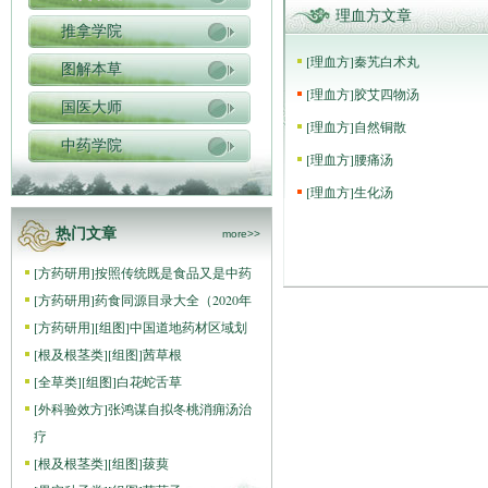
理血方文章
推拿学院
[
理血方
]
秦艽白术丸
图解本草
[
理血方
]
胶艾四物汤
国医大师
[
理血方
]
自然铜散
中药学院
[
理血方
]
腰痛汤
[
理血方
]
生化汤
热门文章
more>>
[
方药研用
]
按照传统既是食品又是中药
[
方药研用
]
药食同源目录大全（2020年
[
方药研用
]
[组图]
中国道地药材区域划
[
根及根茎类
]
[组图]
茜草根
[
全草类
]
[组图]
白花蛇舌草
[
外科验效方
]
张鸿谋自拟冬桃消痈汤治
疗
[
根及根茎类
]
[组图]
菝葜