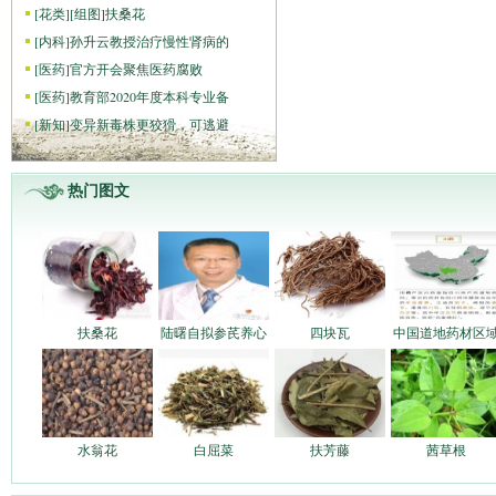
[
花类
]
[组图]
扶桑花
[
内科
]
孙升云教授治疗慢性肾病的
[
医药
]
官方开会聚焦医药腐败
[
医药
]
教育部2020年度本科专业备
[
新知
]
变异新毒株更狡猾，可逃避
热门图文
扶桑花
陆曙自拟参芪养心
四块瓦
中国道地药材区
水翁花
白屈菜
扶芳藤
茜草根