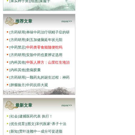
[
果实种子类
]
[组图]
莱菔子
推荐文章
more>>
[
方药研用
]
单味中药治疗弱精子症的研
[
方药研用
]
刺五加健脑延年状元阳
[
中药禁忌
]
中药类零食能随便吃吗
[
方药研用
]
安胎中药也要辨证选用
[
内科其他
]
中医人辨方：山里红生地治
[
内科其他
]
愈痫胶囊
[
方药研用
]
一颗药丸的诞生过程：神药
[
肿瘤验方
]
中药抗癌大观
最新文章
more>>
[
社会
]
逮捕医药代表 执行！
[
优生优育
]
[图文]
宋代医家“养子十法
[
新知
]
贯叶连翘中一成分可促进脂