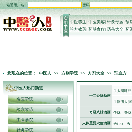
一站通用户名：
密码
中医养生
|
中医美容
|
针灸专题
|
刮
验方效药
|
药膳食疗
|
药茶大全
|
药
您现在的位置：
中医人
>>
方剂学院
>>
方剂大全
>>
理血方
中医人热门频道
手太阴肺经
十二经脉动画
名医学院
手阳明大肠
验方效药
任脉
督脉
奇经八脉动画
中医学院
头(正)
头
人体重要穴位动画
针灸学院