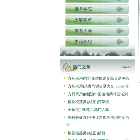
推拿学院
图解本草
国医大师
中药学院
热门文章
more>>
[
方药研用
]
按照传统既是食品又是中药
[
方药研用
]
药食同源目录大全（2020年
[
方药研用
]
[组图]
中国道地药材区域划
[
根及根茎类
]
[组图]
茜草根
[
全草类
]
[组图]
白花蛇舌草
[
外科验效方
]
张鸿谋自拟冬桃消痈汤治
疗
[
根及根茎类
]
[组图]
菝葜