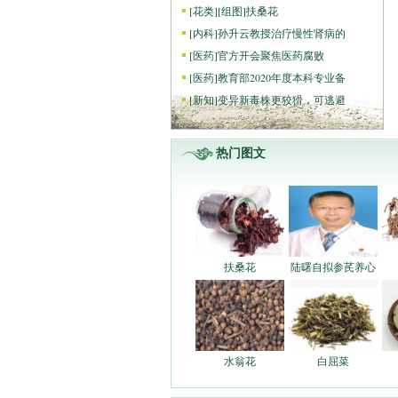
[
花类
]
[组图]
扶桑花
[
内科
]
孙升云教授治疗慢性肾病的
[
医药
]
官方开会聚焦医药腐败
[
医药
]
教育部2020年度本科专业备
[
新知
]
变异新毒株更狡猾，可逃避
热门图文
扶桑花
陆曙自拟参芪养心
水翁花
白屈菜