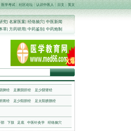
┊
医学考试
┊
社区论坛
┊
认识中医人
┊
日文
┊
英文
研究
|
名家医案
|
经络腧穴
|
中医新闻
本草
|
方药研用
|
中药鉴别
|
中药炮制
阴脾经
足厥阴肝经
足少阴肾经
明胃经
足少阳胆经
足太阳膀胱经
手部
下肢
足底
中医针灸学
经络腧穴