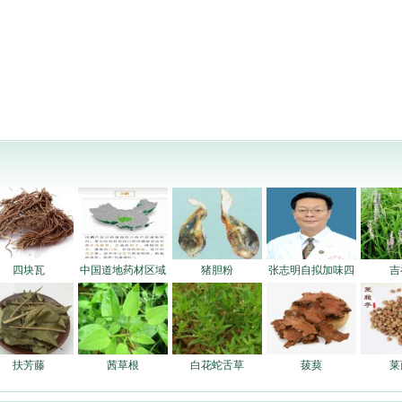
四块瓦
中国道地药材区域
猪胆粉
张志明自拟加味四
吉
扶芳藤
茜草根
白花蛇舌草
菝葜
莱