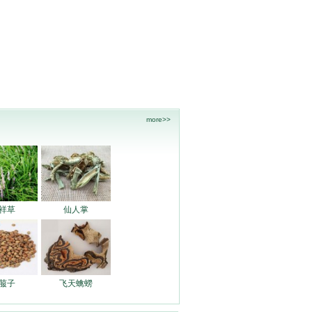
more>>
祥草
仙人掌
菔子
飞天蠄蟧