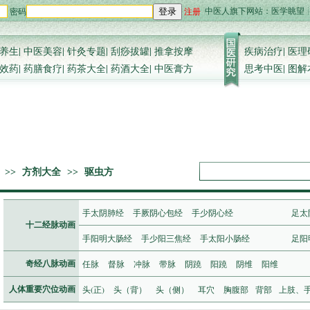
中医人旗下网站：
医学眺望
密码
注册
登录
养生
|
中医美容
|
针灸专题
|
刮痧拔罐
|
推拿按摩
疾病治疗
|
医理
效药
|
药膳食疗
|
药茶大全
|
药酒大全
|
中医膏方
思考中医
|
图解
>>
方剂大全
>>
驱虫方
手太阴肺经
手厥阴心包经
手少阴心经
足太
十二经脉动画
手阳明大肠经
手少阳三焦经
手太阳小肠经
足阳
任脉
督脉
冲脉
带脉
阴蹺
阳蹺
阴维
阳维
奇经八脉动画
头(正)
头（背）
头（侧）
耳穴
胸腹部
背部
上肢、
人体重要穴位动画