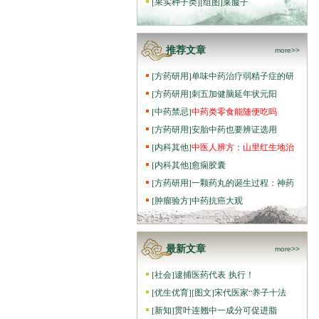
[
果实种子类
]
[组图]
莱菔子
推荐文章
more>>
[
方药研用
]
单味中药治疗弱精子症的研
[
方药研用
]
刺五加健脑延年状元阳
[
中药禁忌
]
中药类零食能随便吃吗
[
方药研用
]
安胎中药也要辨证选用
[
内科其他
]
中医人辨方：山里红生地治
[
内科其他
]
愈痫胶囊
[
方药研用
]
一颗药丸的诞生过程：神药
[
肿瘤验方
]
中药抗癌大观
最新文章
more>>
[
社会
]
逮捕医药代表 执行！
[
优生优育
]
[图文]
宋代医家“养子十法
[
新知
]
贯叶连翘中一成分可促进脂