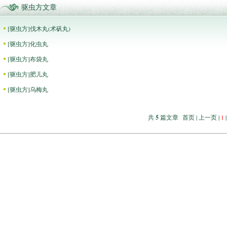
驱虫方文章
[
驱虫方
]
伐木丸(术矾丸)
[
驱虫方
]
化虫丸
[
驱虫方
]
布袋丸
[
驱虫方
]
肥儿丸
[
驱虫方
]
乌梅丸
共
5
篇文章 首页 | 上一页 |
1