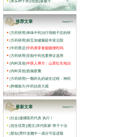
[
果实种子类
]
[组图]
莱菔子
推荐文章
more>>
[
方药研用
]
单味中药治疗弱精子症的研
[
方药研用
]
刺五加健脑延年状元阳
[
中药禁忌
]
中药类零食能随便吃吗
[
方药研用
]
安胎中药也要辨证选用
[
内科其他
]
中医人辨方：山里红生地治
[
内科其他
]
愈痫胶囊
[
方药研用
]
一颗药丸的诞生过程：神药
[
肿瘤验方
]
中药抗癌大观
最新文章
more>>
[
社会
]
逮捕医药代表 执行！
[
优生优育
]
[图文]
宋代医家“养子十法
[
新知
]
贯叶连翘中一成分可促进脂