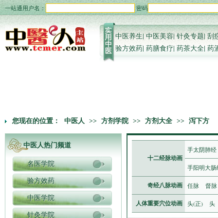
一站通用户名：
密码
中医养生
|
中医美容
|
针灸专题
|
刮
验方效药
|
药膳食疗
|
药茶大全
|
药
您现在的位置：
中医人
>>
方剂学院
>>
方剂大全
>>
泻下方
中医人热门频道
手太阴肺经
十二经脉动画
名医学院
手阳明大肠
验方效药
任脉
督脉
奇经八脉动画
中医学院
头(正)
头
人体重要穴位动画
针灸学院