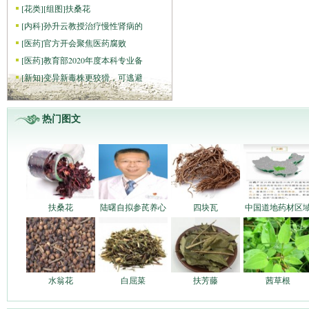
[
花类
]
[组图]
扶桑花
[
内科
]
孙升云教授治疗慢性肾病的
[
医药
]
官方开会聚焦医药腐败
[
医药
]
教育部2020年度本科专业备
[
新知
]
变异新毒株更狡猾，可逃避
热门图文
扶桑花
陆曙自拟参芪养心
四块瓦
中国道地药材区
水翁花
白屈菜
扶芳藤
茜草根