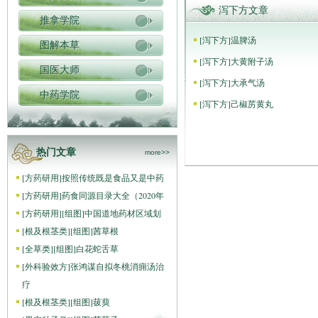
泻下方文章
推拿学院
[
泻下方
]
温脾汤
图解本草
[
泻下方
]
大黄附子汤
国医大师
[
泻下方
]
大承气汤
中药学院
[
泻下方
]
己椒苈黄丸
热门文章
more>>
[
方药研用
]
按照传统既是食品又是中药
[
方药研用
]
药食同源目录大全（2020年
[
方药研用
]
[组图]
中国道地药材区域划
[
根及根茎类
]
[组图]
茜草根
[
全草类
]
[组图]
白花蛇舌草
[
外科验效方
]
张鸿谋自拟冬桃消痈汤治
疗
[
根及根茎类
]
[组图]
菝葜