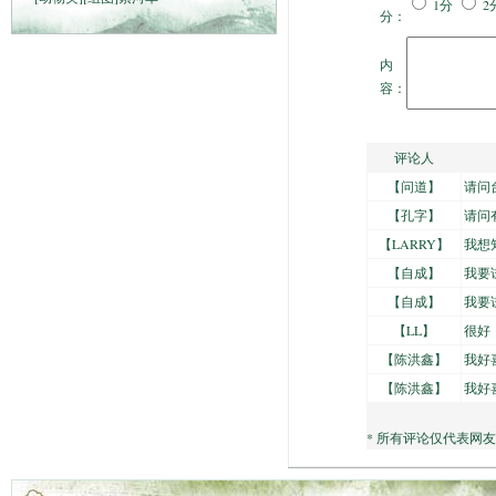
1分
2
分：
内
容：
评论人
【
问道
】
请问
【
孔字
】
请问
【
LARRY
】
我想
【
自成
】
我要
【
自成
】
我要
【
LL
】
很好
【
陈洪鑫
】
我好
【
陈洪鑫
】
我好
* 所有评论仅代表网