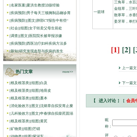
三角草，水百
[
名家医案
]
夏洪生教授治咳经验
金纽草，三叶
一箭球
[
疾病预防
]
男子每天三顿腌制品确诊胃
散寒草，水香
[
疾病预防
]
[图文]
肺部CT报告中有些“
姜牙草，单打
[
社会
]
[组图]
女子转卖父母生前处
[
调查
]
[图文]
医院院长被举报涉嫌
[
疾病预防
]
西医治疗妇科疾病方法多
[1]
[2]
[
[
新知
]
研究发现血型与疾病的发生
上一篇
热门文章
more>>
[
根及根茎类
]
[组图]
白及
下一篇
[
根及根茎类
]
[组图]
地骨皮
[
根及根茎类
]
[组图]
藁本
】【
【
进入讨论
会员
[
消化验效方
]
[图文]
沈炳章自拟安胃止糜
[
儿科验效方
]
[图文]
申春悌自拟柴芪固溺
昵
[
根及根茎类
]
[组图]
黄芪
称：
[
矿物类
]
[组图]
芒硝
评
[
动物类
]
[组图]
紫河车