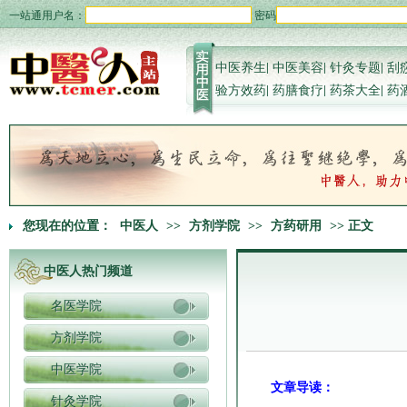
一站通用户名：
密码
中医养生
|
中医美容
|
针灸专题
|
刮
验方效药
|
药膳食疗
|
药茶大全
|
药
您现在的位置：
中医人
>>
方剂学院
>>
方药研用
>> 正文
中医人热门频道
名医学院
方剂学院
中医学院
文章导读：
针灸学院