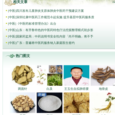
相关文章
m
[
中医
]
四川发布儿童肺炎支原体肺炎中医药干预建议方案
[
中医
]
深圳社康中医药工作规范今起实施 提升基层中医药服务质
[
中医
]
《中医药标准管理办法》出台
[
中医
]
山东：有齐鲁特色的中医药特色疗法挖掘整理模式初步形
[
中医
]
国家药监局：中药说明书安全性内容「尚不明确」将不予
[
中医
]
广东：普遍将中医药服务纳入家庭医生签约
热门图文
两面针
白及
王玉生自拟肺癌要
地骨皮