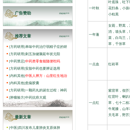
叶底珠，吐下
一叶秋
花扫条，小孩
广告赞助
more>>
小粒蒿
女菀，野蒿，
消，墙头草，
一年蓬
推荐文章
more>>
菜，白马兰，
草，千张草
[
方药研用
]
单味中药治疗弱精子症的研
[
方药研用
]
刺五加健脑延年状元阳
[
中药禁忌
]
中药类零食能随便吃吗
一点血
红砖草
[
方药研用
]
安胎中药也要辨证选用
[
内科其他
]
中医人辨方：山里红生地治
[
内科其他
]
愈痫胶囊
[
方药研用
]
一颗药丸的诞生过程：神药
紫背草，假芥
红背叶，喇叭
[
肿瘤验方
]
中药抗癌大观
一点红
草，七十二枝
牛尾膝，山羊
天毛草，野芥
最新文章
more>>
[
中医
]
四川发布儿童肺炎支原体肺