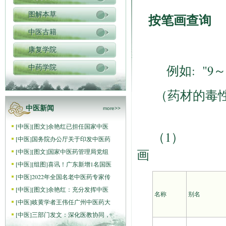
图解本草
按笔画查询
中医古籍
康复学院
例如: "9
中药学院
（药材的毒性由
中医新闻
more>>
[
中医
]
[图文]
余艳红已担任国家中医
（1）
[
中医
]
国务院办公厅关于印发中医药
画
[
中医
]
[图文]
国家中医药管理局党组
[
中医
]
[组图]
喜讯！广东新增1名国医
[
中医
]
2022年全国名老中医药专家传
[
中医
]
[图文]
余艳红：充分发挥中医
名称
别名
[
中医
]
岐黄学者王伟任广州中医药大
[
中医
]
三部门发文：深化医教协同，