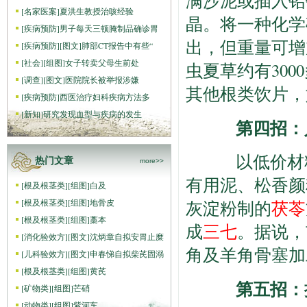
满沙泥或插入铅
[
名家医案
]
夏洪生教授治咳经验
晶。将一种化学
[
疾病预防
]
男子每天三顿腌制品确诊胃
出，但重量可增
[
疾病预防
]
[图文]
肺部CT报告中有些“
[
社会
]
[组图]
女子转卖父母生前处
虫夏草约有300
[
调查
]
[图文]
医院院长被举报涉嫌
其他根类饮片，
[
疾病预防
]
西医治疗妇科疾病方法多
[
新知
]
研究发现血型与疾病的发生
第四招：
以低价材料
热门文章
more>>
有用泥、松香颜
[
根及根茎类
]
[组图]
白及
[
根及根茎类
]
[组图]
地骨皮
灰淀粉制的
茯苓
[
根及根茎类
]
[组图]
藁本
成
三七
。据说，
[
消化验效方
]
[图文]
沈炳章自拟安胃止糜
角及羊角骨塞加
[
儿科验效方
]
[图文]
申春悌自拟柴芪固溺
[
根及根茎类
]
[组图]
黄芪
第五招：提
[
矿物类
]
[组图]
芒硝
[
动物类
]
[组图]
紫河车