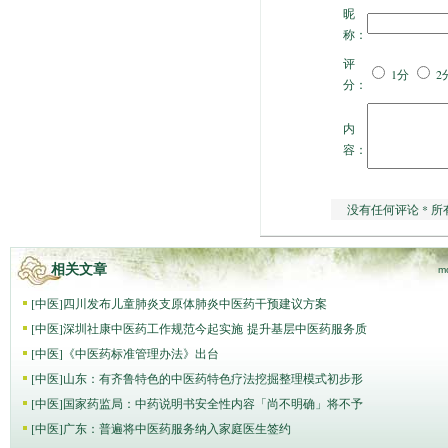
昵
称：
评
1分
2
分：
内
容：
没有任何评论 * 所
相关文章
m
[
中医
]
四川发布儿童肺炎支原体肺炎中医药干预建议方案
[
中医
]
深圳社康中医药工作规范今起实施 提升基层中医药服务质
[
中医
]
《中医药标准管理办法》出台
[
中医
]
山东：有齐鲁特色的中医药特色疗法挖掘整理模式初步形
[
中医
]
国家药监局：中药说明书安全性内容「尚不明确」将不予
[
中医
]
广东：普遍将中医药服务纳入家庭医生签约