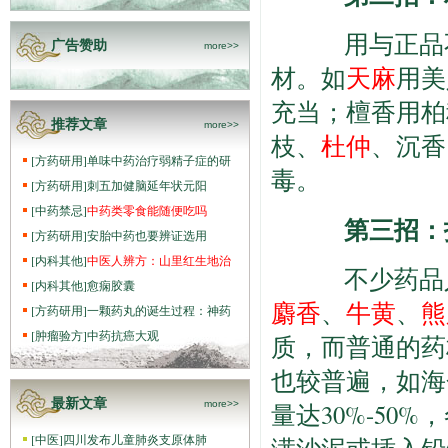
用与正品不
广告赞助
more>>
材。如
天麻
用美
充当；檀香用柏
推荐文章
more>>
枝、
杜仲
、沉香
[
方药研用
]
单味中药治疗弱精子症的研
毒。
[
方药研用
]
刺五加健脑延年状元阳
[
中药禁忌
]
中药类零食能随便吃吗
第三招：
[
方药研用
]
安胎中药也要辨证选用
[
内科其他
]
中医人辨方：山里红生地治
不少药品人
[
内科其他
]
愈痫胶囊
麝香
、
牛黄
、
熊
[
方药研用
]
一颗药丸的诞生过程：神药
[
肿瘤验方
]
中药抗癌大观
质，而普通的药
也较普遍，如海
最新文章
more>>
量达30%-50
[
中医
]
四川发布儿童肺炎支原体肺