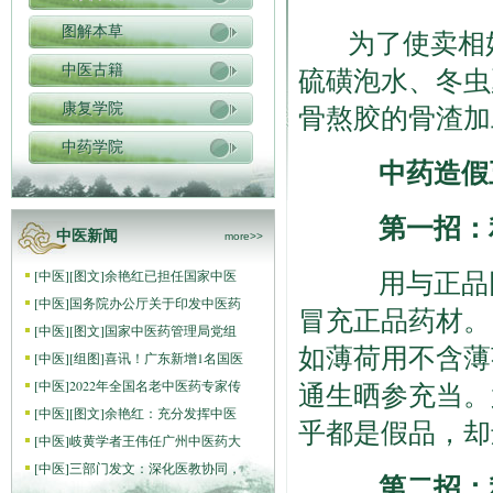
图解本草
为了使卖相
中医古籍
硫磺泡水、冬虫
骨熬胶的骨渣加
康复学院
中药学院
中药造假
第一招：利
中医新闻
more>>
用与正品同
[
中医
]
[图文]
余艳红已担任国家中医
[
中医
]
国务院办公厅关于印发中医药
冒充正品药材。
[
中医
]
[图文]
国家中医药管理局党组
如薄荷用不含薄
[
中医
]
[组图]
喜讯！广东新增1名国医
[
中医
]
2022年全国名老中医药专家传
通生晒参充当。
[
中医
]
[图文]
余艳红：充分发挥中医
乎都是假品，却
[
中医
]
岐黄学者王伟任广州中医药大
[
中医
]
三部门发文：深化医教协同，
第二招：