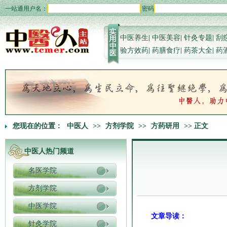
一站通用户名：
密码
中医养生
|
中医美容
|
针灸专题
|
刮
验方效药
|
药膳食疗
|
药茶大全
|
药
您现在的位置：
中医人
>>
方剂学院
>>
方药研用
>> 正文
中医人热门频道
名医学院
方剂学院
中医学院
文章导读：
针灸学院