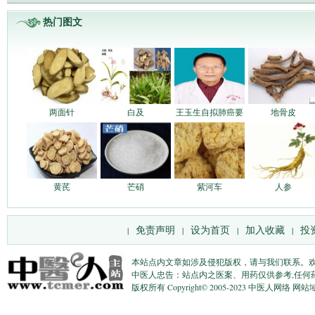
热门图文
两面针
白及
王玉生自拟肺癌要
地骨皮
黄芪
芒硝
紫河车
人参
免责声明
设为首页
加入收藏
投
|
|
|
|
本站点内文章如涉及侵犯版权，请与我们联系。
中医人忠告：站点内之医案、用药仅供参考,任何
版权所有 Copyright© 2005-2023 中医人网络 网