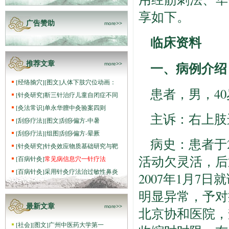
享如下。
广告赞助
more>>
临床资料
一、病例介绍
推荐文章
more>>
[
经络腧穴
]
[图文]
人体下肢穴位动画：
患者，男，40
[
针灸研究
]
靳三针治疗儿童自闭症不同
[
灸法常识
]
单永华膻中灸验案四则
主诉：右上肢
[
刮痧疗法
]
[图文]
刮痧偏方-中暑
[
刮痧疗法
]
[组图]
刮痧偏方-晕厥
病史：患者于
[
针灸研究
]
针灸效应物质基础研究与靶
活动欠灵活，后
[
百病针灸
]
常见病信息穴一针疗法
[
百病针灸
]
采用针灸疗法治过敏性鼻炎
2007年1月7
明显异常，予对症
最新文章
more>>
北京协和医院，
[
社会
]
[图文]
广州中医药大学第一