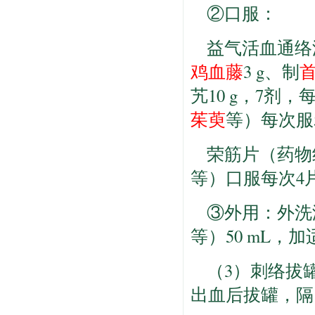
②口服：
益气活血通络汤
鸡血藤
3 g、制
艽10 g，7剂
茱萸
等）每次服5
荣筋片（药物
等）口服每次4片
③外用：外洗
等）50 mL，
（3）刺络拔罐
出血后拔罐，隔