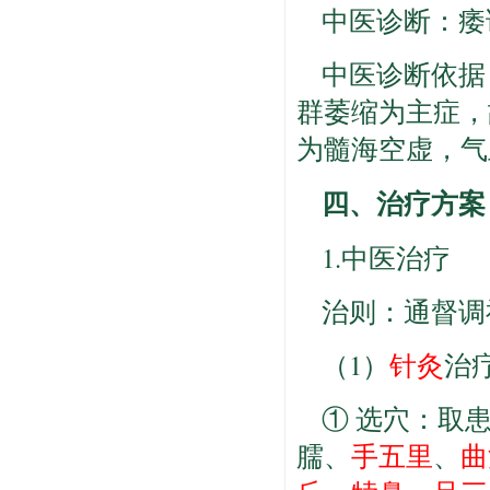
中医诊断：痿
中医诊断依据
群萎缩为主症，
为髓海空虚，气
四、治疗方案
1.中医治疗
治则：通督调
（1）
针灸
治
① 选穴：取
臑、
手五里
、
曲