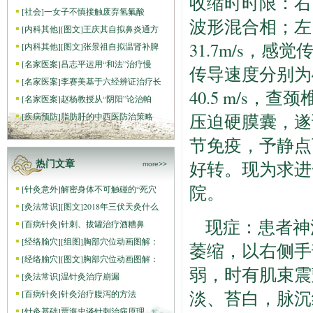
收缩时时限：右（1
[
社会
]
一女子不慎接触废弃氢氟酸
波形混合相；左、
[
内科其他
]
[图文]
王庆其自拟鼻炎通方
31.7m/s，感觉
[
内科其他
]
[图文]
张景祖自拟温肾补脾
[
名家医案
]
吕志平运用“和法”治疗慢
传导速度分别为40.
[
名家医案
]
李赛美基于六经辨证治疗长
40.5 m/s，查
[
名家医案
]
赵杨教授从“阴阳”论治帕
压迫硬膜囊，遂
[
疾病预防
]
脂肪肝的中西医防治策略
节免疫，予静点
好转。现为求进
热门文章
more>>
院。
[
针灸意外
]
解密身体不可触碰的“死穴
[
灸法常识
]
[图文]
2018年三伏天灸什么
现症：患者神
[
百病针灸
]
针刺、拔罐治疗酒糟鼻
[
经络腧穴
]
[组图]
胸部穴位动画图解：
萎缩，以右侧手
[
经络腧穴
]
[图文]
胸部穴位动画图解：
弱，时有肌束震
[
灸法常识
]
温针灸治疗崩漏
淡、苔白，脉沉
[
百病针灸
]
针灸治疗腹泻的方法
[
针灸基础
]
贾海忠谈针刺治病原理