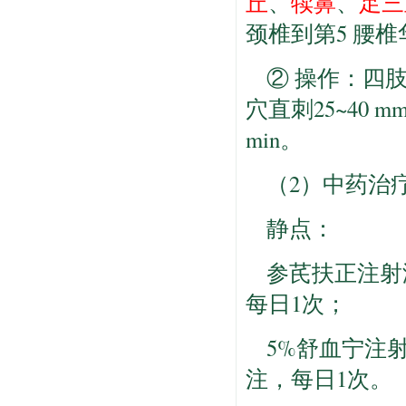
丘
、
犊鼻
、
足三
颈椎到第5 腰
② 操作：四肢
穴直刺25~40
min。
（2）中药治
静点：
参芪扶正注射液2
每日1次；
5%舒血宁注射
注，每日1次。