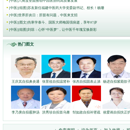
[
中医
]
六角度全面推动中西医协同高质量发展
[
中医
]
[组图]
苏友新任福建中医药大学党委副书记、校长！杨珊
[
中医
]
世界肝炎日：肝脏有问题，中医来支招
[
中医
]
[图文]
伤寒学泰斗、国医大师梅国强病逝，享年87岁
[
中医
]
[组图]
刘琼：心怀“中医梦”，让中医千年瑰宝焕新彩
热门图文
王庆其自拟鼻炎通
张景祖自拟温肾补
张杰自拟固表止涕
杨进自拟紫菀饮
李乃庚自拟霰肿汤
洪秀珍自拟首乌膏
邹如政自拟补肾疏
侯爱画自拟扶正
免责声明
设为首页
加入收藏