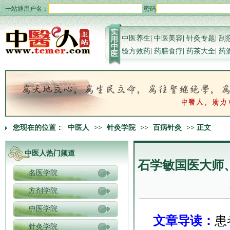
一站通用户名：
密码
中医养生
|
中医美容
|
针灸专题
|
刮
验方效药
|
药膳食疗
|
药茶大全
|
药
您现在的位置：
中医人
>>
针灸学院
>>
百病针灸
>> 正文
中医人热门频道
石学敏国医大师、
名医学院
方剂学院
中医学院
文章导读：
患
针灸学院