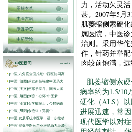
力，活动欠灵活
图解本草
甚。2007年5
中医古籍
肌萎缩侧索硬化症
康复学院
属医院，中医诊
中药学院
治则。采用华佗
作，针药并举配
肉较前饱满，远
中医新闻
more>>
[
中医
]
六角度全面推动中西医协同高
肌萎缩侧索硬
[
中医
]
[组图]
苏友新任福建中医药大
[
中医
]
[图文]
伤寒学泰斗、国医大师
病率约为1.5/1
[
中医
]
[组图]
刘琼：心怀“中医梦”
硬化（ALS）
[
中医
]
[图文]
石学敏院士，今晨病逝
进展迅速，常因
[
中医
]
[组图]
​余艳红：完善中
[
中医
]
发展系统中医学，进一步拉动
现代医学以对症
[
中医
]
挖掘中医药产业潜能助力经济
用经筋刺法、华