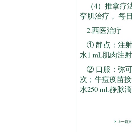
（4）推拿疗
挛肌治疗， 每日
2.西医治疗
① 静点：注射
水1 mL肌肉注
② 口服：弥可保
次；牛痘疫苗接种
水250 mL静
上一篇