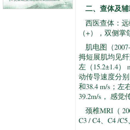
二、查体及辅
西医查体：远
（+），双侧掌
肌电图（200
拇短展肌均见纤颤
左（15.2±1
动传导速度分别为29
和38.4 m/s；
39.2m/s， 感觉
颈椎MRI（ 2
C3 / C4、C4