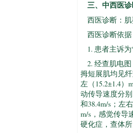
三、中西医诊
西医诊断：肌
西医诊断依据
1. 患者主诉
2. 经查肌电图
拇短展肌均见纤颤
左（15.2±1
动传导速度分别为29
和38.4m/s；左
m/s，感觉传导速
硬化症，查体所