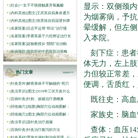
显示：双侧颈内
[
社会
]
一女子不慎接触废弃氢氟酸
[
内科其他
]
[图文]
王庆其自拟鼻炎通方
为烟雾病，予抗
[
内科其他
]
[图文]
张景祖自拟温肾补脾
晕缓解，但左侧
[
名家医案
]
吕志平运用“和法”治疗慢
入本院。
[
名家医案
]
李赛美基于六经辨证治疗长
[
名家医案
]
赵杨教授从“阴阳”论治帕
刻下症：患者
[
疾病预防
]
脂肪肝的中西医防治策略
体无力，左上肢
力但较正常差，
热门文章
more>>
便调，舌质红，
[
针灸意外
]
解密身体不可触碰的“死穴
[
灸法常识
]
[图文]
2018年三伏天灸什么
既往史：高血
[
百病针灸
]
针刺、拔罐治疗酒糟鼻
[
经络腧穴
]
[组图]
胸部穴位动画图解：
家族史：脑血
[
经络腧穴
]
[图文]
胸部穴位动画图解：
[
灸法常识
]
温针灸治疗崩漏
查体：血压14
[
百病针灸
]
针灸治疗腹泻的方法
[
针灸基础
]
贾海忠谈针刺治病原理