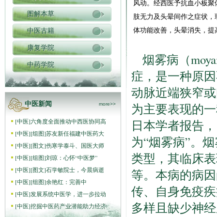
风动。经西医予抗血小板聚
图解本草
肢无力及头晕间作之症状，
体功能改善，头晕消失，提
中医古籍
康复学院
烟雾病（moya
中药学院
症，是一种原因
动脉近端狭窄或
中医新闻
为主要表现的一
more>>
[
中医
]
六角度全面推动中西医协同高
日本学者报告，
[
中医
]
[组图]
苏友新任福建中医药大
为“烟雾病”。
[
中医
]
[图文]
伤寒学泰斗、国医大师
类型，其临床表
[
中医
]
[组图]
刘琼：心怀“中医梦”
[
中医
]
[图文]
石学敏院士，今晨病逝
等。本病的病因
[
中医
]
[组图]
​余艳红：完善中
传、自身免疫疾
[
中医
]
发展系统中医学，进一步拉动
多样且缺少神经
[
中医
]
挖掘中医药产业潜能助力经济