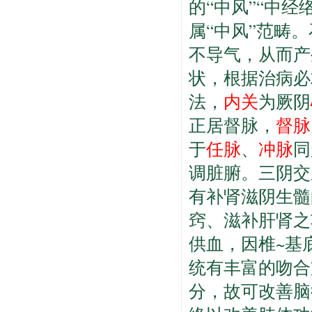
的“中风”“中
属“中风”范畴
不导气，从而产
状，根据治病必
法，
内关
为厥阴
正居督脉，
督脉
于
任脉
、
冲脉
同
调脏腑。三阴交
有补肾滋阴生髓
窍、滋补肝肾之
供血，因椎~基
统有丰富的吻合
分，故可改善脑