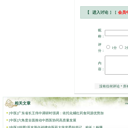
】【
【
进入讨论
会员
昵
称：
评
1分
2
分：
内
容：
没有任何评论 * 所
相关文章
m
[
中医
]
广东省长王伟中调研时强调：依托化橘红药食同源优势加
[
中医
]
六角度全面推动中西医协同高质量发展
[
中医
]
[组图]
苏友新任福建中医药大学党委副书记、校长！杨珊