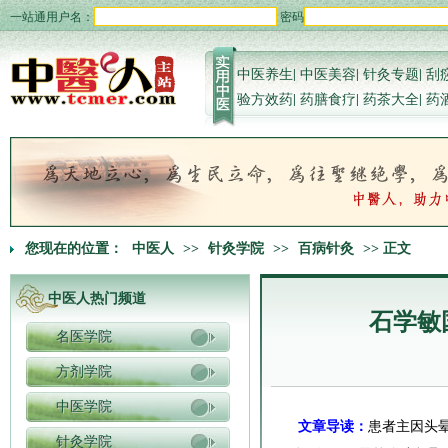
一站通用户名：
密码
中医养生
|
中医美容
|
针灸专题
|
刮
验方效药
|
药膳食疗
|
药茶大全
|
药
您现在的位置：
中医人
>>
针灸学院
>>
百病针灸
>> 正文
中医人热门频道
石学敏
名医学院
方剂学院
中医学院
文章导读：
患者主因头
针灸学院