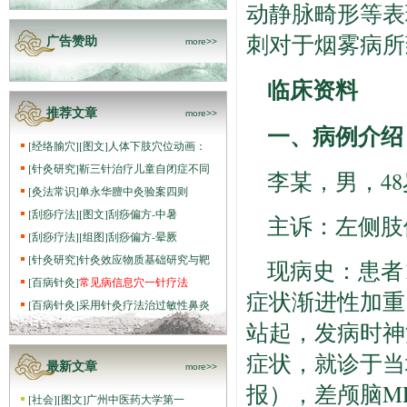
动静脉畸形等表
刺对于烟雾病所
广告赞助
more>>
临床资料
推荐文章
more>>
一、病例介绍
[
经络腧穴
]
[图文]
人体下肢穴位动画：
[
针灸研究
]
靳三针治疗儿童自闭症不同
李某，男，48
[
灸法常识
]
单永华膻中灸验案四则
[
刮痧疗法
]
[图文]
刮痧偏方-中暑
主诉：左侧肢
[
刮痧疗法
]
[组图]
刮痧偏方-晕厥
[
针灸研究
]
针灸效应物质基础研究与靶
现病史：患者
[
百病针灸
]
常见病信息穴一针疗法
症状渐进性加重
[
百病针灸
]
采用针灸疗法治过敏性鼻炎
站起，发病时神
症状，就诊于当
最新文章
more>>
报），差颅脑M
[
社会
]
[图文]
广州中医药大学第一