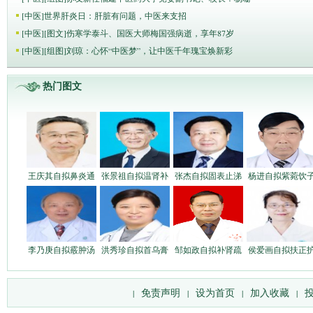
[
中医
]
世界肝炎日：肝脏有问题，中医来支招
[
中医
]
[图文]
伤寒学泰斗、国医大师梅国强病逝，享年87岁
[
中医
]
[组图]
刘琼：心怀“中医梦”，让中医千年瑰宝焕新彩
热门图文
王庆其自拟鼻炎通
张景祖自拟温肾补
张杰自拟固表止涕
杨进自拟紫菀饮
李乃庚自拟霰肿汤
洪秀珍自拟首乌膏
邹如政自拟补肾疏
侯爱画自拟扶正
免责声明
设为首页
加入收藏
|
|
|
|