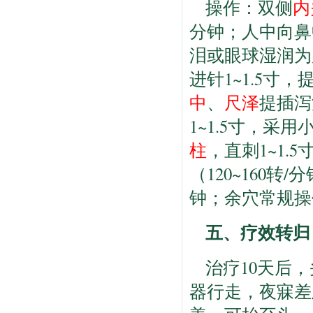
操作：双侧
内
分钟；人中向鼻
泪或眼球湿润为
进针1~1.5
中
、
尺泽
提插泻
1~1.5寸，采
柱
，直刺1~1.
（120~160
钟；余穴常规操
五、疗效转归
治疗10天后
器行走，夜寐差