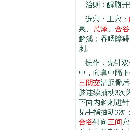
治则：醒脑开
选穴：主穴：
泉、
尺泽
、
合谷
解溪；吞咽障碍
刺。
操作：先针双
中，向鼻中隔下
三阴交
沿胫骨后
肢连续抽动3次
下向内斜刺进针
见手指抽动3次
合谷
针向
三间
穴