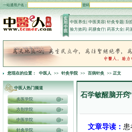
一站通用户名：
密码
中医养生
|
中医美容
|
针灸专题
|
刮
验方效药
|
药膳食疗
|
药茶大全
|
药
您现在的位置：
中医人
>>
针灸学院
>>
百病针灸
>> 正文
中医人热门频道
石学敏醒脑开窍
名医学院
方剂学院
中医学院
文章导读：
患
针灸学院