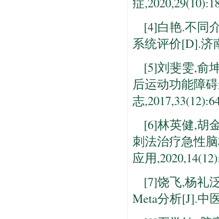
症,2020,29(10):1
[4]白艳.
系统评价[D].济
[5]刘斐雯,
后运动功能障碍最
志,2017,33(12):64
[6]林英健,
刺法治疗急性脑
应用,2020,14(12):
[7]饶飞,杨
Meta分析[J].中医