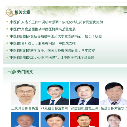
相关文章
m
[
中医
]
广东省长王伟中调研时强调：依托化橘红药食同源优势加
[
中医
]
六角度全面推动中西医协同高质量发展
[
中医
]
[组图]
苏友新任福建中医药大学党委副书记、校长！杨珊
[
中医
]
世界肝炎日：肝脏有问题，中医来支招
[
中医
]
[图文]
伤寒学泰斗、国医大师梅国强病逝，享年87岁
[
中医
]
[组图]
刘琼：心怀“中医梦”，让中医千年瑰宝焕新彩
热门图文
王庆其自拟鼻炎通
张景祖自拟温肾补
张杰自拟固表止涕
杨进自拟紫菀饮