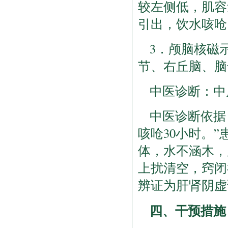
较左侧低，肌容
引出，饮水咳呛
3．颅脑核磁示
节、右丘脑、脑
中医诊断：中
中医诊断依据
咳呛30小时。
体，水不涵木，
上扰清空，窍闭
辨证为肝肾阴虚
四、干预措施