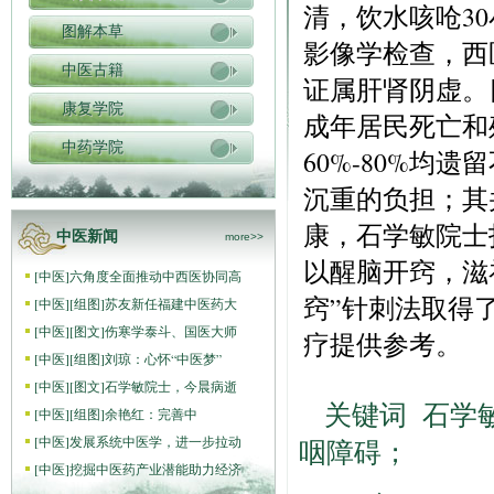
清，饮水咳呛3
图解本草
影像学检查，西
中医古籍
证属肝肾阴虚。
康复学院
成年居民死亡和
中药学院
60%-80%均
沉重的负担；其
康，石学敏院士
中医新闻
more>>
以醒脑开窍，滋
[
中医
]
六角度全面推动中西医协同高
窍”针刺法取得
[
中医
]
[组图]
苏友新任福建中医药大
[
中医
]
[图文]
伤寒学泰斗、国医大师
疗提供参考。
[
中医
]
[组图]
刘琼：心怀“中医梦”
[
中医
]
[图文]
石学敏院士，今晨病逝
关键词 石学
[
中医
]
[组图]
​余艳红：完善中
[
中医
]
发展系统中医学，进一步拉动
咽障碍；
[
中医
]
挖掘中医药产业潜能助力经济