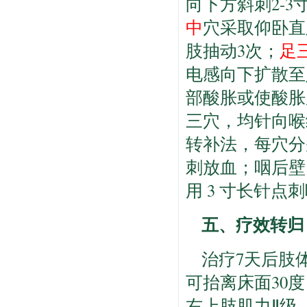
向下方斜刺2-
中
穴采取仰卧直
肢抽动3次；
足
电感向下扩散至
部酸胀或使酸胀
三穴，均针向喉
转补法，每穴分
刺放血；咽后壁
用 3 寸长针
五、疗效转归
治疗7天后肢
可抬离床面30
右上肢肌力Ⅱ级