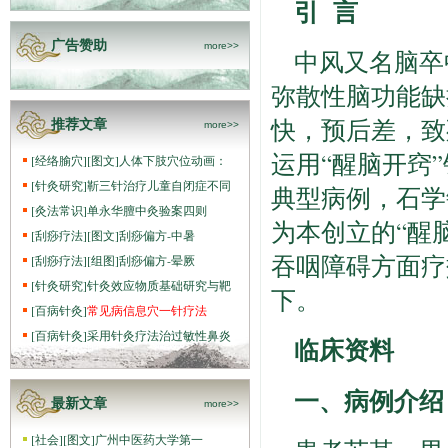
引 言
广告赞助
more>>
中风又名脑卒
弥散性脑功能缺
快，预后差，致
推荐文章
more>>
运用“醒脑开窍
[
经络腧穴
]
[图文]
人体下肢穴位动画：
[
针灸研究
]
靳三针治疗儿童自闭症不同
典型病例，石学
[
灸法常识
]
单永华膻中灸验案四则
为本创立的“醒
[
刮痧疗法
]
[图文]
刮痧偏方-中暑
吞咽障碍方面疗
[
刮痧疗法
]
[组图]
刮痧偏方-晕厥
[
针灸研究
]
针灸效应物质基础研究与靶
下。
[
百病针灸
]
常见病信息穴一针疗法
[
百病针灸
]
采用针灸疗法治过敏性鼻炎
临床资料
一、病例介绍
最新文章
more>>
[
社会
]
[图文]
广州中医药大学第一