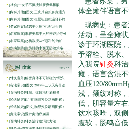
患者苏某，男，
[
社会
]
一女子不慎接触废弃氢氟酸
体全瘫伴语言不
[
内科其他
]
[图文]
王庆其自拟鼻炎通方
[
内科其他
]
[图文]
张景祖自拟温肾补脾
现病史：患者
[
名家医案
]
吕志平运用“和法”治疗慢
活动，呈全瘫状
[
名家医案
]
李赛美基于六经辨证治疗长
[
名家医案
]
赵杨教授从“阴阳”论治帕
诊于环湖医院，急
[
疾病预防
]
脂肪肝的中西医防治策略
予溶栓、脱水、
入我院
针灸
科治
热门文章
more>>
瘫，语言含混不
[
针灸意外
]
解密身体不可触碰的“死穴
血压120/80
[
灸法常识
]
[图文]
2018年三伏天灸什么
浅，额纹对称，
[
百病针灸
]
针刺、拔罐治疗酒糟鼻
[
经络腧穴
]
[组图]
胸部穴位动画图解：
低，肌容量左右
[
经络腧穴
]
[图文]
胸部穴位动画图解：
饮水咳呛，双侧
[
灸法常识
]
温针灸治疗崩漏
腹软，肠鸣音低
[
百病针灸
]
针灸治疗腹泻的方法
[
针灸基础
]
贾海忠谈针刺治病原理