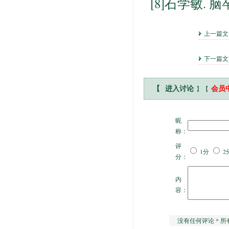
[8]石学敏. 脑
上一篇
下一篇
】【
【
进入讨论
会员
昵
称：
评
1分
2
分：
内
容：
没有任何评论 * 所