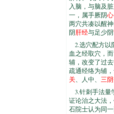
入脑，与脑及脏
一，属手厥阴
心
两穴共凑以醒神
阴
肝经
与足少阴
2.选穴配方
血之经取穴，而
辅，改变了过去
疏通经络为辅，
关
、人中、
三阴
3.针刺手法
证论治之大法，
石院士认为同一