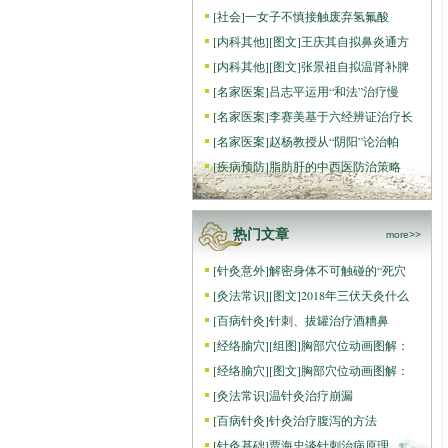
[
社会
]
一女子不慎接触废弃氢氟酸
[
内科其他
]
[图文]
王庆其自拟鼻炎通方
[
内科其他
]
[图文]
张景祖自拟温肾补脾
[
名家医案
]
吕志平运用“和法”治疗慢
[
名家医案
]
李赛美基于六经辨证治疗长
[
名家医案
]
赵杨教授从“阴阳”论治帕
[
疾病预防
]
脂肪肝的中西医防治策略
热门文章
more>>
[
针灸意外
]
解密身体不可触碰的“死穴
[
灸法常识
]
[图文]
2018年三伏天灸什么
[
百病针灸
]
针刺、拔罐治疗酒糟鼻
[
经络腧穴
]
[组图]
胸部穴位动画图解：
[
经络腧穴
]
[图文]
胸部穴位动画图解：
[
灸法常识
]
温针灸治疗崩漏
[
百病针灸
]
针灸治疗腹泻的方法
[
针灸基础
]
贾海忠谈针刺治病原理