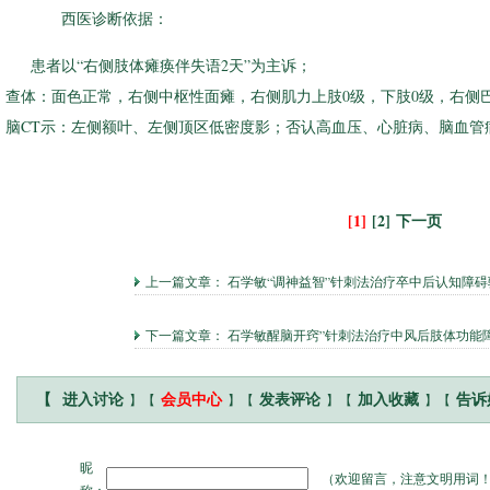
西医诊断依据：
患者以“右侧肢体瘫痪伴失语2天”为主诉；
查体：面色正常，右侧中枢性面瘫，右侧肌力上肢0级，下肢0级，右侧
脑CT示：左侧额叶、左侧顶区低密度影；否认高血压、心脏病、脑血管
[1]
[2]
下一页
上一篇文章：
石学敏“调神益智”针刺法治疗卒中后认知障
下一篇文章：
石学敏醒脑开窍”针刺法治疗中风后肢体功能
】【
】【
】【
】【
【
进入讨论
会员中心
发表评论
加入收藏
告诉
昵
（
欢迎留言，注意文明用词