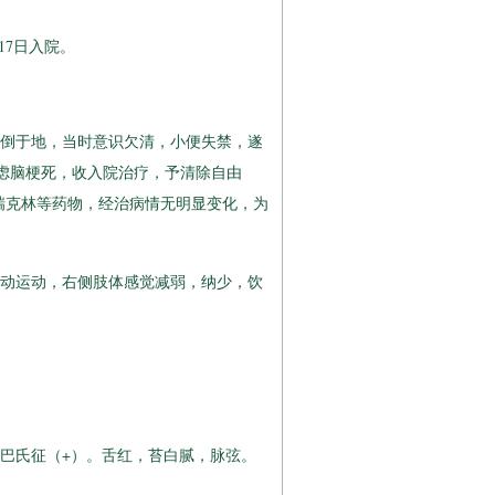
17日入院。
摔倒于地，当时意识欠清，小便失禁，遂
虑脑梗死，收入院治疗，予清除自由
瑞克林等药物，经治病情无明显变化，为
动运动，右侧肢体感觉减弱，纳少，饮
巴氏征（+）。舌红，苔白腻，脉弦。