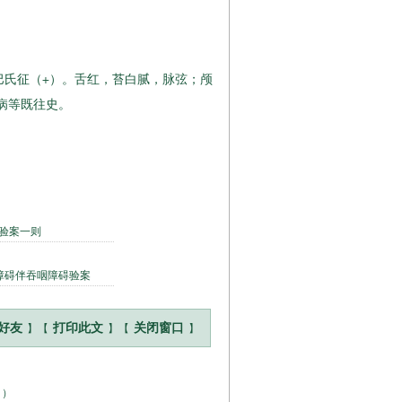
巴氏征（+）。舌红，苔白腻，脉弦；颅
病等既往史。
碍验案一则
障碍伴吞咽障碍验案
】【
】【
】
好友
打印此文
关闭窗口
！
）