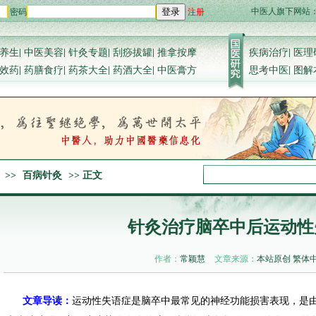
中医人旗下网站
密码
注册
登录
养生
|
中医美容
|
针灸专题
|
刮痧拔罐
|
推拿按摩
疾病治疗
|
医理
效药
|
药膳食疗
|
药茶大全
|
药酒大全
|
中医膏方
思考中医
|
图解
>>
百病针灸
>> 正文
针灸治疗脑卒中后运动性
作者：
常颖慧
文章来源：
本站原创
繁体
文章导读：
运动性失语症是脑卒中最常见的神经功能损害表现，是