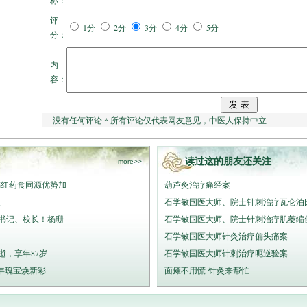
称：
评
1分
2分
3分
4分
5分
分：
内
容：
没有任何评论 * 所有评论仅代表网友意见，中医人保持中立
读过这的朋友还关注
more>>
橘红药食同源优势加
葫芦灸治疗痛经案
展
石学敏国医大师、院士针刺治疗瓦仑泊氏（W
书记、校长！杨珊
石学敏国医大师、院士针刺治疗肌萎缩
招
石学敏国医大师针灸治疗偏头痛案
逝，享年87岁
石学敏国医大师针刺治疗呃逆验案
年瑰宝焕新彩
面瘫不用慌 针灸来帮忙