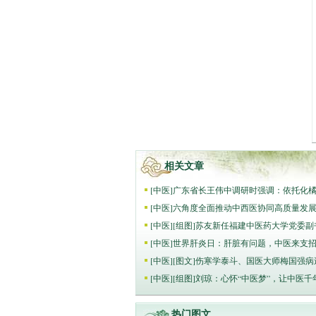
相关文章
[
中医
]
广东省长王伟中调研时强调：依托化
[
中医
]
六角度全面推动中西医协同高质量发
[
中医
]
[组图]
苏友新任福建中医药大学党委副
[
中医
]
世界肝炎日：肝脏有问题，中医来支
[
中医
]
[图文]
伤寒学泰斗、国医大师梅国强病
[
中医
]
[组图]
刘琼：心怀“中医梦”，让中医千
热门图文