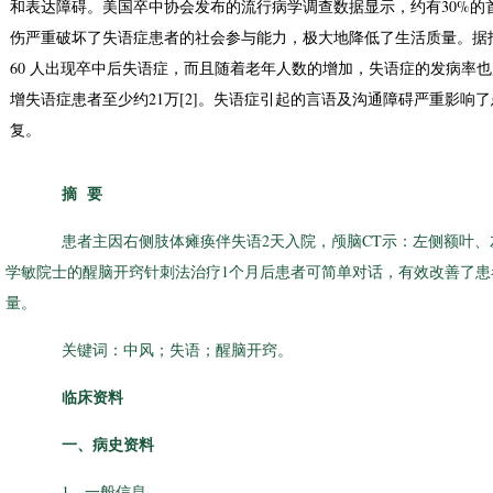
和表达障碍。美国卒中协会发布的流行病学调查数据显示，约有30%的
伤严重破坏了失语症患者的社会参与能力，极大地降低了生活质量。据报道
60 人出现卒中后失语症，而且随着老年人数的增加，失语症的发病率也
增失语症患者至少约21万[2]。失语症引起的言语及沟通障碍严重影响
复。
摘 要
患者主因右侧肢体瘫痪伴失语2天入院，颅脑CT示：左侧额叶、
学敏院士的醒脑开窍针刺法治疗1个月后患者可简单对话，有效改善了
量。
关键词：中风；失语；醒脑开窍。
临床资料
一、病史资料
1、一般信息