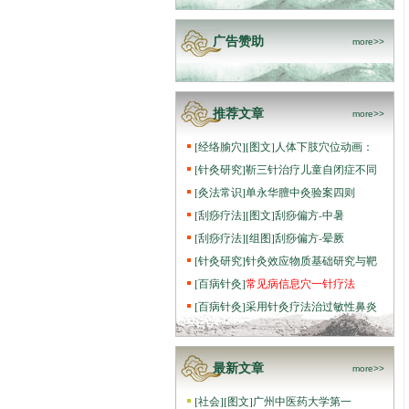
广告赞助
more>>
推荐文章
more>>
[
经络腧穴
]
[图文]
人体下肢穴位动画：
[
针灸研究
]
靳三针治疗儿童自闭症不同
[
灸法常识
]
单永华膻中灸验案四则
[
刮痧疗法
]
[图文]
刮痧偏方-中暑
[
刮痧疗法
]
[组图]
刮痧偏方-晕厥
[
针灸研究
]
针灸效应物质基础研究与靶
[
百病针灸
]
常见病信息穴一针疗法
[
百病针灸
]
采用针灸疗法治过敏性鼻炎
最新文章
more>>
[
社会
]
[图文]
广州中医药大学第一