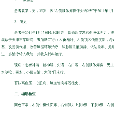
患者袁某，男，35岁，因“右侧肢体瘫痪伴失语2天”于2011年1月
2、病史
患者于2011年1月15日晚上8时许，饮酒后突发右侧肢体无力，
就诊于天津市某医院，查颅脑CT示：左侧额叶、左侧顶区低密度影，考
基、改善脑代谢、改善脑循环等治疗，静脉滴注醒脑静、依达拉奉、尤
进一步治疗转入我院，并收入我科治疗。
现症：患者神清，精神弱，失语，右口喎，右侧肢体瘫痪，无主
水咳呛，寐安，小便自治，大便2日未行。
否认高血压、心脏病、脑血管病等既往史。
二、辅助检查
面色正常，右侧中枢性面瘫，右侧肌力上肢0级，下肢0级，右侧