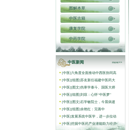
图解本草
中医古籍
康复学院
中药学院
中医新闻
more>>
[
中医
]
六角度全面推动中西医协同高
[
中医
]
[组图]
苏友新任福建中医药大
[
中医
]
[图文]
伤寒学泰斗、国医大师
[
中医
]
[组图]
刘琼：心怀“中医梦”
[
中医
]
[图文]
石学敏院士，今晨病逝
[
中医
]
[组图]
​余艳红：完善中
[
中医
]
发展系统中医学，进一步拉动
[
中医
]
挖掘中医药产业潜能助力经济