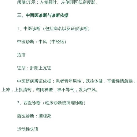
颅脑CT示：左侧额叶、左侧顶区低密度影。
三、中西医诊断与诊断依据
1、中医诊断（包括病名以及证候诊断）
中医诊断：中风（中经络）
瘖痱
证型：肝阳上亢证
中医辨病辨证依据：患者青年男性，既往体健，平素性情急躁，
上冲，上扰清窍，窍闭神匿，神不导气，发为中风。
2、西医诊断（临床诊断或病理诊断）
西医诊断：脑梗死
运动性失语