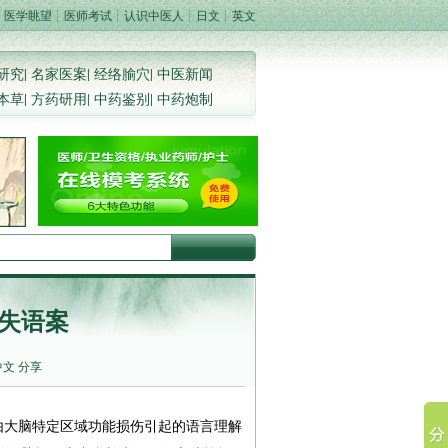
：
医学眺望
┊
医师考试
┊
认识中医人
┊
日文
┊
英文
研究
|
名家医案
|
经络腧穴
|
中医新闻
本草
|
方药研用
|
中药鉴别
|
中药炮制
失语案
中文
分享
由大脑特定区域功能损伤引起的语言理解