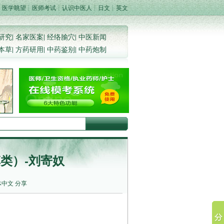
：
医学眺望
┊
医师考试
┊
认识中医人
┊
日文
┊
英文
研究
|
名家医案
|
经络腧穴
|
中医新闻
本草
|
方药研用
|
中药鉴别
|
中药炮制
类）-刘寄奴
体中文
分享