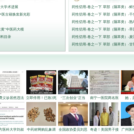
十大学术进展
药性切用-卷之一下 草部（隰草类）-鲜
中医古籍焕发新光彩
药性切用-卷之一下 草部（隰草类）-干
药性切用-卷之一下 草部（隰草类）-熟
岐黄”中医药大模
药性切用-卷之一下 草部（隰草类）-旱
原料目录
药性切用-卷之一下 草部（隰草类）-麦
药性切用-卷之一下 草部（隰草类）-甘
费义诊居然违法
立即停用！已致2死
“三次创业”正当
南宁一医院两名医
她，
方医科大学刘叔
中药材网购乱象调
全国政协委员刘思
奇迹！美国男子接
广州医