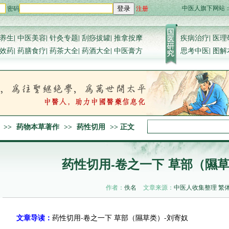
中医人旗下网站
密码
注册
登录
养生
|
中医美容
|
针灸专题
|
刮痧拔罐
|
推拿按摩
疾病治疗
|
医理
效药
|
药膳食疗
|
药茶大全
|
药酒大全
|
中医膏方
思考中医
|
图解
>>
药物本草著作
>>
药性切用
>> 正文
药性切用-卷之一下 草部（隰草
作者：
佚名
文章来源：
中医人收集整理
繁
文章导读：
药性切用-卷之一下 草部（隰草类）-刘寄奴