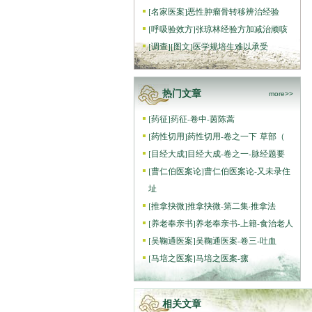
[
名家医案
]
恶性肿瘤骨转移辨治经验
[
呼吸验效方
]
张琼林经验方加减治顽咳
[
调查
]
[图文]
医学规培生难以承受
热门文章
more>>
[
药征
]
药征-卷中-茵陈蒿
[
药性切用
]
药性切用-卷之一下 草部（
[
目经大成
]
目经大成-卷之一-脉经题要
[
曹仁伯医案论
]
曹仁伯医案论-又未录住
址
[
推拿抉微
]
推拿抉微-第二集·推拿法
[
养老奉亲书
]
养老奉亲书-上籍-食治老人
[
吴鞠通医案
]
吴鞠通医案-卷三-吐血
[
马培之医案
]
马培之医案-瘰
相关文章