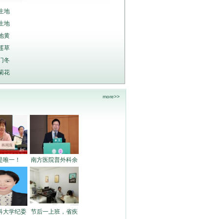
生地
生地
地黄
莲草
门冬
菊花
more>>
是唯一！
南方医院普外科余
科大学纪委
节后一上班，省疾