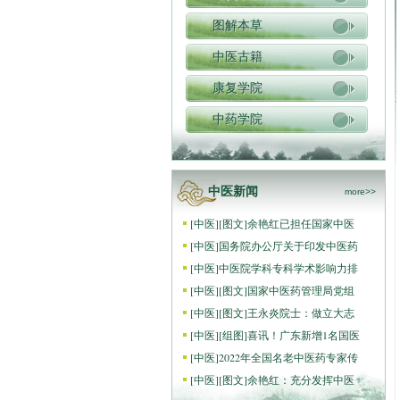
图解本草
中医古籍
康复学院
中药学院
中医新闻
more>>
[
中医
]
[图文]
余艳红已担任国家中医
[
中医
]
国务院办公厅关于印发中医药
[
中医
]
中医院学科专科学术影响力排
[
中医
]
[图文]
国家中医药管理局党组
[
中医
]
[图文]
王永炎院士：做立大志
[
中医
]
[组图]
喜讯！广东新增1名国医
[
中医
]
2022年全国名老中医药专家传
[
中医
]
[图文]
余艳红：充分发挥中医