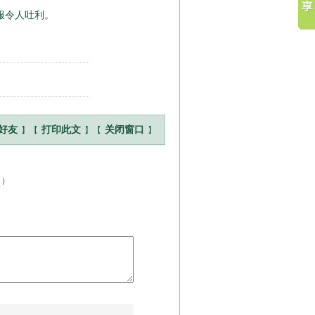
服令人吐利。
】【
】【
】
好友
打印此文
关闭窗口
！
）