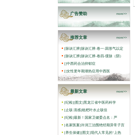
广告赞助
more>>
推荐文章
more>>
[
脉诀汇辨
]
脉诀汇辨-卷一-因形气以定
[
脉诀汇辨
]
脉诀汇辨-卷四-缓脉（阴）
[
]
中西药合治抑郁症
[
]
女性更年期潮热症用中西医
最新文章
more>>
[
纪检
]
[图文]
黑龙江省中医药科学
[
止咳·清感
]
枇杷叶水止咳佳
[
纪检
]
最新！国家卫健委点名：严
[
名家医案
]
许润三治围绝经期异常子宫
[
养生保健
]
[图文]
现代人常见的“上热