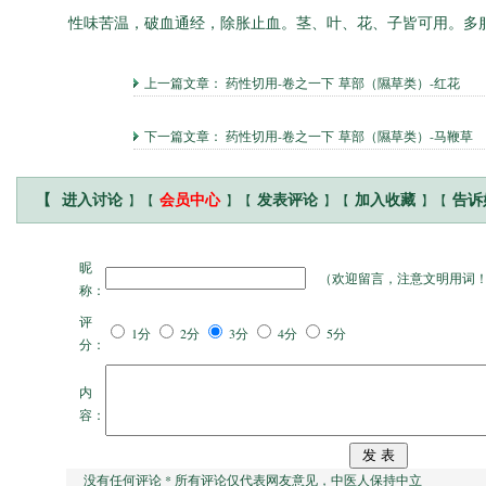
性味苦温，破血通经，除胀止血。茎、叶、花、子皆可用。多
上一篇文章：
药性切用-卷之一下 草部（隰草类）-红花
下一篇文章：
药性切用-卷之一下 草部（隰草类）-马鞭草
】【
】【
】【
】【
【
进入讨论
会员中心
发表评论
加入收藏
告诉
昵
（
欢迎留言，注意文明用词
称：
评
1分
2分
3分
4分
5分
分：
内
容：
没有任何评论 * 所有评论仅代表网友意见，中医人保持中立