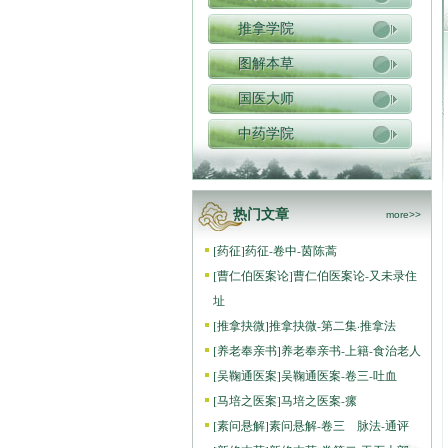
推拿学院
图解本草
国医大师
中药学院
热门文章
more>>
[
药征
]
药征-卷中-茵陈蒿
[
曹仁伯医案论
]
曹仁伯医案论-又未录住
址
[
推拿抉微
]
推拿抉微-第二集·推拿法
[
养老奉亲书
]
养老奉亲书-上籍-食治老人
[
吴鞠通医案
]
吴鞠通医案-卷三-吐血
[
马培之医案
]
马培之医案-瘰
[
素问悬解
]
素问悬解-卷三 脉法-通评