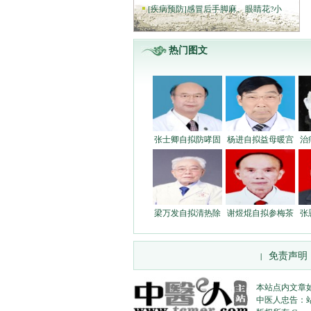
[
疾病预防
]
感冒后手脚麻、眼睛花?小
热门图文
张士卿自拟防哮固
杨进自拟益母暖宫
治
梁万发自拟清热除
谢煜焜自拟参梅茶
张
免责声明
|
本站点内文章
中医人忠告：