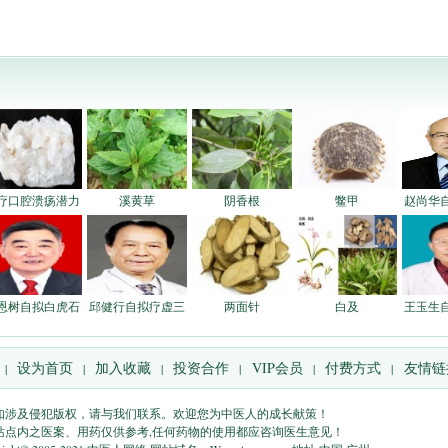
疗口腔溃疡潜力
溪黄草
阴香根
鳖甲
赵尚华
恩树自拟白虎石
邱健行自拟疗虚三
两面针
白及
王玉生
设为首页
加入收藏
投资合作
VIP会员
付费方式
友情链
|
|
|
|
|
|
如涉及侵犯版权，请与我们联系。欢迎您为中医人的成长献策！
站点内之医案、用药仅供参考,任何药物的使用都应咨询医生意见！