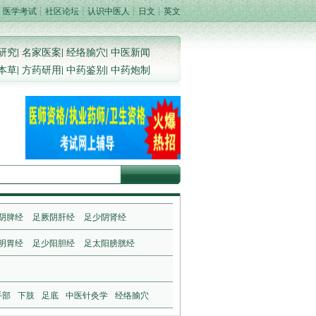
┊
医学考试
┊
社区论坛
┊
认识中医人
┊
日文
┊
英文
研究
|
名家医案
|
经络腧穴
|
中医新闻
本草
|
方药研用
|
中药鉴别
|
中药炮制
阴脾经
足厥阴肝经
足少阴肾经
明胃经
足少阳胆经
足太阳膀胱经
手部
下肢
足底
中医针灸学
经络腧穴