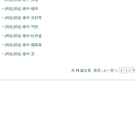
[
药征
]
药征-卷中-细辛
[
药征
]
药征-卷中-当归芎
[
药征
]
药征-卷中-芍药
[
药征
]
药征-卷中-牡丹皮
[
药征
]
药征-卷中-茵陈蒿
[
药征
]
药征-卷中-艾
共
54
篇文章 首页 | 上一页 |
1
2
3
|