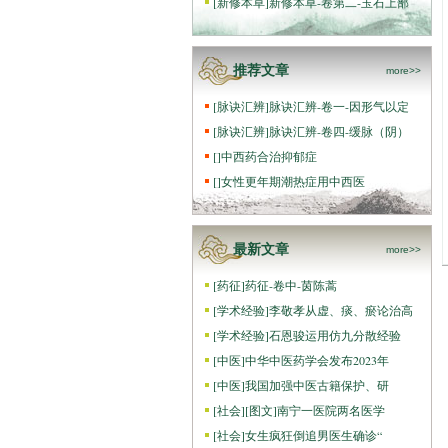
[
新修本草
]
新修本草-卷第二-玉石上部
推荐文章
more>>
[
脉诀汇辨
]
脉诀汇辨-卷一-因形气以定
[
脉诀汇辨
]
脉诀汇辨-卷四-缓脉（阴）
[
]
中西药合治抑郁症
[
]
女性更年期潮热症用中西医
最新文章
more>>
[
药征
]
药征-卷中-茵陈蒿
[
学术经验
]
李敬孝从虚、痰、瘀论治高
[
学术经验
]
石恩骏运用仿九分散经验
[
中医
]
中华中医药学会发布2023年
[
中医
]
我国加强中医古籍保护、研
[
社会
]
[图文]
南宁一医院两名医学
[
社会
]
女生疯狂倒追男医生确诊“