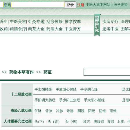
中医人旗下网站：
医学眺望
密码
注册
登录
养生
|
中医美容
|
针灸专题
|
刮痧拔罐
|
推拿按摩
疾病治疗
|
医理
效药
|
药膳食疗
|
药茶大全
|
药酒大全
|
中医膏方
思考中医
|
图解
>>
药物本草著作
>>
药征
手太阴肺经
手厥阴心包经
手少阴心经
足太
十二经脉动画
手阳明大肠经
手少阳三焦经
手太阳小肠经
足阳
任脉
督脉
冲脉
带脉
阴蹺
阳蹺
阴维
阳维
奇经八脉动画
头(正)
头（背）
头（侧）
耳穴
胸腹部
背部
上肢、
人体重要穴位动画