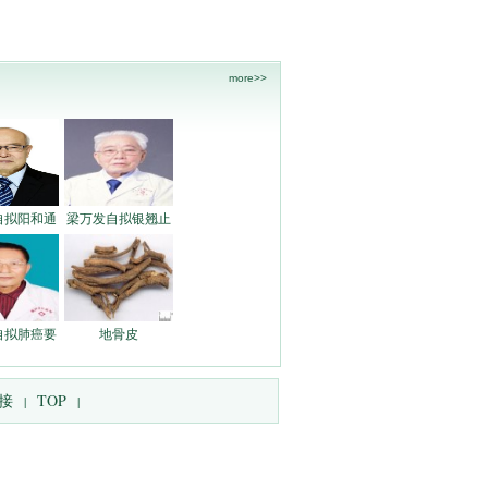
more>>
自拟阳和通
梁万发自拟银翘止
自拟肺癌要
地骨皮
接
TOP
|
|