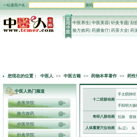
一站通用户名：
密码
中医养生
|
中医美容
|
针灸专题
|
刮
验方效药
|
药膳食疗
|
药茶大全
|
药
您现在的位置：
中医人
>>
中医古籍
>>
药物本草著作
>>
药性
中医人热门频道
手太阴肺经
十二经脉动画
名医学院
手阳明大肠
验方效药
任脉
督脉
奇经八脉动画
中医学院
头(正)
头
人体重要穴位动画
针灸学院