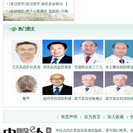
[
皇汉医学
]
皇汉医学-脉应及诊脉法-【
[
疾病预防
]
男子心脏骤停 竟因前1天喝
热门图文
王庆其疏肝祛风清
张杰自拟盆腔逐瘀
毛德西自拟三三九
张士卿自拟防哮
鳖甲
赵尚华自拟阳和通
梁万发自拟银翘止
梁万发自拟清热
免责声明
设为首页
加入收藏
|
|
|
|
本站点内文章如涉及侵犯版权，请与我们联系。