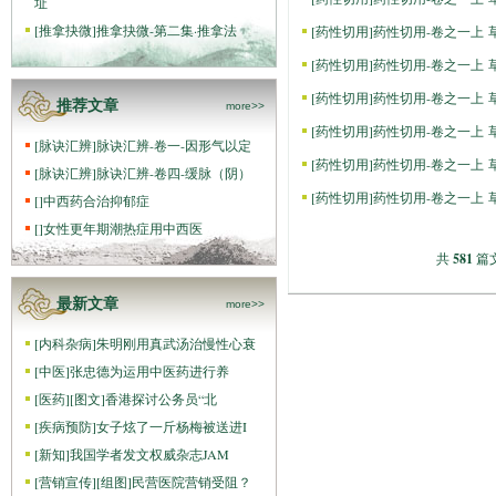
址
[
推拿抉微
]
推拿抉微-第二集·推拿法
[
药性切用
]
药性切用-卷之一上 
[
药性切用
]
药性切用-卷之一上 
[
药性切用
]
药性切用-卷之一上 
推荐文章
more>>
[
药性切用
]
药性切用-卷之一上 
[
脉诀汇辨
]
脉诀汇辨-卷一-因形气以定
[
药性切用
]
药性切用-卷之一上 
[
脉诀汇辨
]
脉诀汇辨-卷四-缓脉（阴）
[
药性切用
]
药性切用-卷之一上 
[
]
中西药合治抑郁症
[
]
女性更年期潮热症用中西医
共
581
篇文
最新文章
more>>
[
内科杂病
]
朱明刚用真武汤治慢性心衰
[
中医
]
张忠德为运用中医药进行养
[
医药
]
[图文]
香港探讨公务员“北
[
疾病预防
]
女子炫了一斤杨梅被送进I
[
新知
]
我国学者发文权威杂志JAM
[
营销宣传
]
[组图]
民营医院营销受阻？