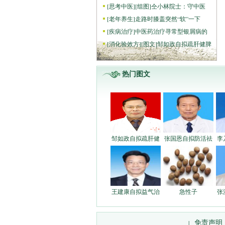
[
思考中医
]
[组图]
仝小林院士：守中医
[
老年养生
]
走路时膝盖突然“软”一下
[
疾病治疗
]
中医药治疗寻常型银屑病的
[
消化验效方
]
[图文]
邹如政自拟疏肝健脾
热门图文
邹如政自拟疏肝健
张国恩自拟防活祛
李
王建康自拟益气治
急性子
张
免责声明
|