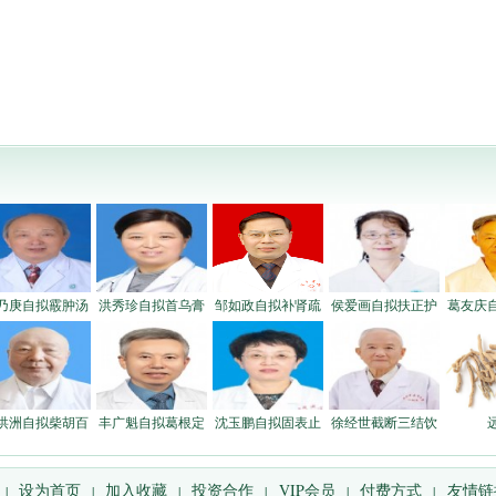
乃庚自拟霰肿汤
洪秀珍自拟首乌膏
邹如政自拟补肾疏
侯爱画自拟扶正护
葛友庆
洪洲自拟柴胡百
丰广魁自拟葛根定
沈玉鹏自拟固表止
徐经世截断三结饮
设为首页
加入收藏
投资合作
VIP会员
付费方式
友情链
|
|
|
|
|
|