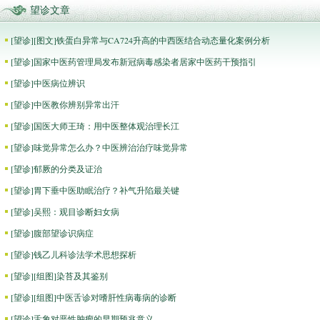
望诊文章
[
望诊
]
[图文]
铁蛋白异常与CA724升高的中西医结合动态量化案例分析
[
望诊
]
国家中医药管理局发布新冠病毒感染者居家中医药干预指引
[
望诊
]
中医病位辨识
[
望诊
]
中医教你辨别异常出汗
[
望诊
]
国医大师王琦：用中医整体观治理长江
[
望诊
]
味觉异常怎么办？中医辨治治疗味觉异常
[
望诊
]
郁厥的分类及证治
[
望诊
]
胃下垂中医助眠治疗？补气升陷最关键
[
望诊
]
吴熙：观目诊断妇女病
[
望诊
]
腹部望诊识病症
[
望诊
]
钱乙儿科诊法学术思想探析
[
望诊
]
[组图]
染苔及其鉴别
[
望诊
]
[组图]
中医舌诊对嗜肝性病毒病的诊断
[
望诊
]
舌象对恶性肿瘤的早期预兆意义