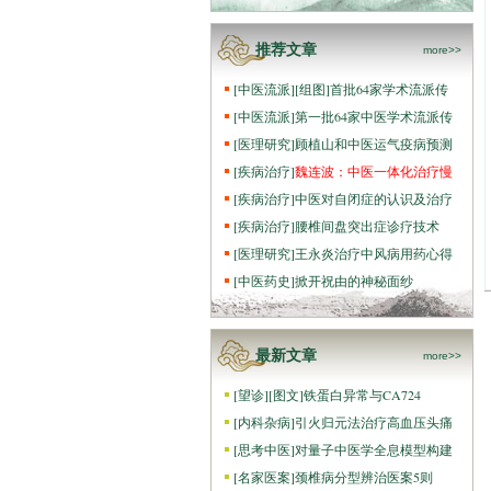
推荐文章
more>>
[
中医流派
]
[组图]
首批64家学术流派传
[
中医流派
]
第一批64家中医学术流派传
[
医理研究
]
顾植山和中医运气疫病预测
[
疾病治疗
]
魏连波：中医一体化治疗慢
[
疾病治疗
]
中医对自闭症的认识及治疗
[
疾病治疗
]
腰椎间盘突出症诊疗技术
[
医理研究
]
王永炎治疗中风病用药心得
[
中医药史
]
掀开祝由的神秘面纱
最新文章
more>>
[
望诊
]
[图文]
铁蛋白异常与CA724
[
内科杂病
]
引火归元法治疗高血压头痛
[
思考中医
]
对量子中医学全息模型构建
[
名家医案
]
颈椎病分型辨治医案5则