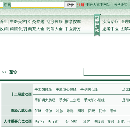
中医人旗下网站：
医学眺望
密码
注册
登录
养生
|
中医美容
|
针灸专题
|
刮痧拔罐
|
推拿按摩
疾病治疗
|
医理
效药
|
药膳食疗
|
药茶大全
|
药酒大全
|
中医膏方
思考中医
|
图解
>>
望诊
手太阴肺经
手厥阴心包经
手少阴心经
足太
十二经脉动画
手阳明大肠经
手少阳三焦经
手太阳小肠经
足阳
任脉
督脉
冲脉
带脉
阴蹺
阳蹺
阴维
阳维
奇经八脉动画
头(正)
头（背）
头（侧）
耳穴
胸腹部
背部
上肢、
人体重要穴位动画