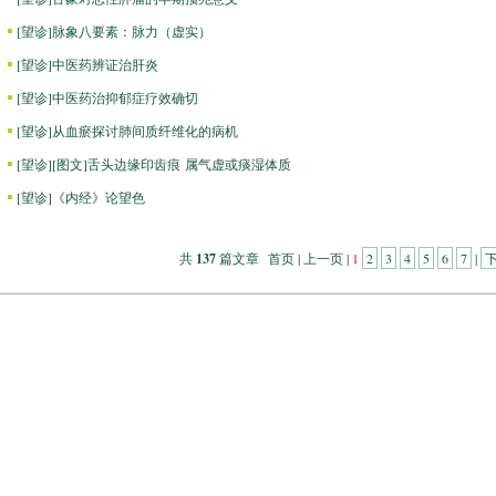
[
望诊
]
脉象八要素：脉力（虚实）
[
望诊
]
中医药辨证治肝炎
[
望诊
]
中医药治抑郁症疗效确切
[
望诊
]
从血瘀探讨肺间质纤维化的病机
[
望诊
]
[图文]
舌头边缘印齿痕 属气虚或痰湿体质
[
望诊
]
《内经》论望色
共
137
篇文章 首页 | 上一页 |
1
2
3
4
5
6
7
|