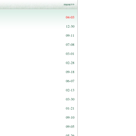
more>>
04-03
12-30
09-11
07-08
03-01
02-28
09-18
06-07
02-13
03-30
01-21
09-10
09-05
05-26