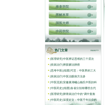
推拿学院
图解本草
国医大师
中药学院
热门文章
more>>
[
医理研究
]
中医辨证思维的三个层次
[
疾病治疗
]
辨脏腑治肺痨
[
思考中医
]
[组图]
可悲：中医界的三大
[
疾病治疗
]
中医治眼病方法多
[
中医流派
]
安徽巢湖峏山杨氏中医妇科
[
中医药史
]
[组图]
各省分别有哪些古代
[
医理研究
]
脾胃病治疗中的“调中复衡
[
中医药史
]
深度好文：中医千年抗疫的