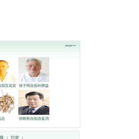
more>>
自拟百花安
张子明自拟补脾益
远志
孙轶秋自拟凉血消
接
TOP
|
|