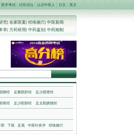
┊
医学考试
┊
社区论坛
┊
认识中医人
┊
日文
┊
英文
研究
|
名家医案
|
经络腧穴
|
中医新闻
本草
|
方药研用
|
中药鉴别
|
中药炮制
阴脾经
足厥阴肝经
足少阴肾经
明胃经
足少阳胆经
足太阳膀胱经
手部
下肢
足底
中医针灸学
经络腧穴