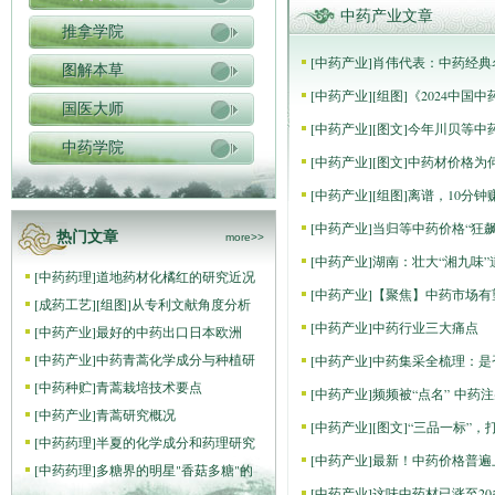
中药产业文章
推拿学院
[
中药产业
]
肖伟代表：中药经典名
图解本草
[
中药产业
]
[组图]
《2024中国
国医大师
[
中药产业
]
[图文]
今年川贝等中
中药学院
[
中药产业
]
[图文]
中药材价格为何
[
中药产业
]
[组图]
离谱，10分钟
[
中药产业
]
当归等中药价格“狂飙
热门文章
more>>
[
中药产业
]
湖南：壮大“湘九味
[
中药药理
]
道地药材化橘红的研究近况
[
中药产业
]
【聚焦】中药市场有望
[
成药工艺
]
[组图]
从专利文献角度分析
[
中药产业
]
中药行业三大痛点
[
中药产业
]
最好的中药出口日本欧洲
[
中药产业
]
中药青蒿化学成分与种植研
[
中药产业
]
中药集采全梳理：是
[
中药种贮
]
青蒿栽培技术要点
[
中药产业
]
频频被“点名” 中药
[
中药产业
]
青蒿研究概况
[
中药产业
]
[图文]
“三品一标”，
[
中药药理
]
半夏的化学成分和药理研究
[
中药产业
]
最新！中药价格普遍
[
中药药理
]
多糖界的明星"香菇多糖"的
[
中药产业
]
这味中药材已涨至2