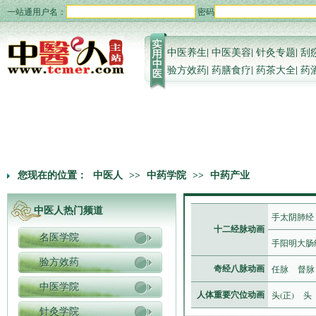
一站通用户名：
密码
中医养生
|
中医美容
|
针灸专题
|
刮
验方效药
|
药膳食疗
|
药茶大全
|
药
您现在的位置：
中医人
>>
中药学院
>>
中药产业
中医人热门频道
手太阴肺经
十二经脉动画
名医学院
手阳明大肠
验方效药
任脉
督脉
奇经八脉动画
中医学院
头(正)
头
人体重要穴位动画
针灸学院