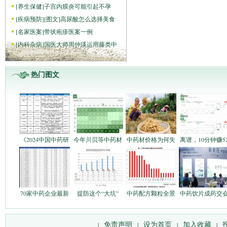
[
养生保健
]
子宫内膜炎可能引起不孕
[
疾病预防
]
[图文]
高尿酸怎么选择美食
[
名家医案
]
带状疱疹医案一例
[
内科杂病
]
国医大师周仲瑛运用藤类中
热门图文
《2024中国中药研
今年川贝等中药材
中药材价格为何失
离谱，10分钟赚5
70家中药企业最新
提防这个“大坑”
中药配方颗粒全景
中药饮片成药交
免责声明
设为首页
加入收藏
|
|
|
|