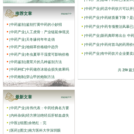
[
中药产业
]
药店中药饮片可以开
推荐文章
more>>
[
中药产业
]
中药材质量下降？是
[
中药鉴别
]
鉴别打黄中药的小妙招
[
中药产业
]
中药专项整治风暴已
[
中药产业
]
人工虎骨：产业链延伸境况
[
中药产业
]
新药典即将出台 中
[
中药产业
]
天冬缘何年年走俏
[
中药产业
]
中药何首乌的药用价
[
中药产业
]
地锦草价格稳中趋升
[
中药产业
]
有中药饮片企业要卖
[
中药产业
]
冬虫夏草干湿度可影响价格
[
中药鉴别
]
鹿茸片的几种鉴别方法
[
中药种贮
]
中药储存冰箱会损失效果吗
共
250
篇文
[
中药炮制
]
穿山甲的炮制方法
最新文章
more>>
[
中药产业
]
肖伟代表：中药经典名方要
[
内科杂病
]
经方辨治绝经后肝郁血虚失
[
中医
]
[组图]
​余艳红：完
[
医药
]
[图文]
南方医科大学深圳眼