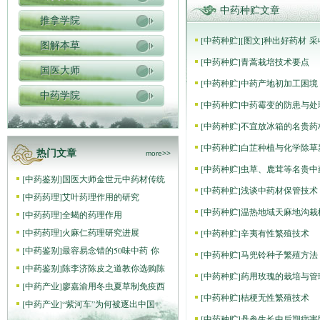
中药种贮文章
推拿学院
[
中药种贮
]
[图文]
种出好药材 采
图解本草
[
中药种贮
]
青蒿栽培技术要点
国医大师
[
中药种贮
]
中药产地初加工困境
中药学院
[
中药种贮
]
中药霉变的防患与处
[
中药种贮
]
不宜放冰箱的名贵药
[
中药种贮
]
白芷种植与化学除草
热门文章
more>>
[
中药种贮
]
虫草、鹿茸等名贵中
[
中药鉴别
]
国医大师金世元中药材传统
[
中药种贮
]
浅谈中药材保管技术
[
中药药理
]
艾叶药理作用的研究
[
中药种贮
]
温热地域天麻地沟栽
[
中药药理
]
全蝎的药理作用
[
中药药理
]
火麻仁药理研究进展
[
中药种贮
]
辛夷有性繁殖技术
[
中药鉴别
]
最容易念错的50味中药 你
[
中药种贮
]
马兜铃种子繁殖方法
[
中药鉴别
]
陈李济陈皮之道教你选购陈
[
中药种贮
]
药用玫瑰的栽培与管
[
中药产业
]
廖嘉渝用冬虫夏草制免疫西
[
中药种贮
]
桔梗无性繁殖技术
[
中药产业
]
“紫河车”为何被逐出中国
[
中药种贮
]
丹参生长中后期病害