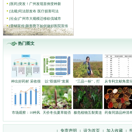
[
医药
]
突发！广州发现首例变种新
[
法规
]
司法部发布 医疗损害司法
[
社会
]
广州市大规模迁移砍伐城市
[
营销宣传
]
新形势下如何做好医院宣传
热门图文
种出好药材 采收很
以“双循环”发展
“三品一标”，打
从专利文献角度
市场观察：10种风
天价冬虫夏草能否
极危植物五裂黄连
药食同源品种清
免责声明
设为首页
加入收藏
|
|
|
|