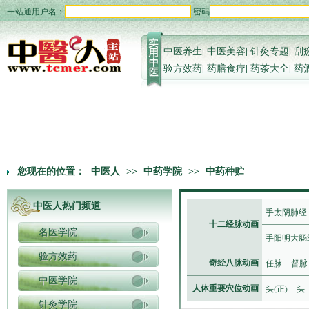
一站通用户名：
密码
中医养生
|
中医美容
|
针灸专题
|
刮
验方效药
|
药膳食疗
|
药茶大全
|
药
您现在的位置：
中医人
>>
中药学院
>>
中药种贮
中医人热门频道
手太阴肺经
十二经脉动画
名医学院
手阳明大肠
验方效药
任脉
督脉
奇经八脉动画
中医学院
头(正)
头
人体重要穴位动画
针灸学院