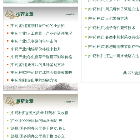
[
中药种贮
]
川贝母种子繁殖方法
推荐文章
more>>
[
中药种贮
]
三七繁殖方法
[
中药鉴别
]
鉴别打黄中药的小妙招
[
中药种贮
]
栀子有性繁殖技术
[
中药产业
]
人工虎骨：产业链延伸境况
[
中药种贮
]
各类中药材采收有技
[
中药产业
]
天冬缘何年年走俏
[
中药种贮
]
教您梅雨季节保存中
[
中药产业
]
地锦草价格稳中趋升
[
中药种贮
]
江边一碗水栽培方法
[
中药产业
]
冬虫夏草干湿度可影响价格
[
中药鉴别
]
鹿茸片的几种鉴别方法
[
中药种贮
]
中药储存冰箱会损失效果吗
共
273
篇文
[
中药炮制
]
穿山甲的炮制方法
最新文章
more>>
[
中药种贮
]
[图文]
种出好药材 采收很
[
产业
]
1000张床位的民营医院 被
[
法规
]
国务院办公厅关于建立现代
[
法规
]
国务院办公厅关于推动公立