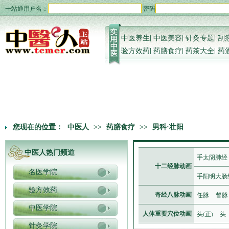
一站通用户名：
密码
中医养生
|
中医美容
|
针灸专题
|
刮
验方效药
|
药膳食疗
|
药茶大全
|
药
您现在的位置：
中医人
>>
药膳食疗
>>
男科·壮阳
中医人热门频道
手太阴肺经
十二经脉动画
名医学院
手阳明大肠
验方效药
任脉
督脉
奇经八脉动画
中医学院
头(正)
头
人体重要穴位动画
针灸学院