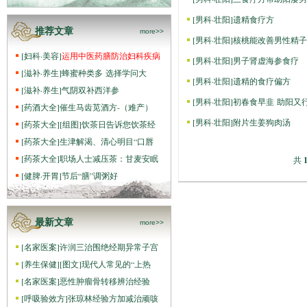
[
男科·壮阳
]
遗精食疗方
推荐文章
more>>
[
男科·壮阳
]
核桃能改善男性精子
[
妇科·美容
]
运用中医药膳防治妇科疾病
[
男科·壮阳
]
男子肾虚海参食疗
[
滋补·养生
]
蜂蜜种类多 选择学问大
[
男科·壮阳
]
遗精的食疗偏方
[
滋补·养生
]
气阴双补西洋参
[
男科·壮阳
]
初春食早韭 助阳又
[
药酒大全
]
催生马齿苋酒方-（难产）
[
男科·壮阳
]
附片生姜狗肉汤
[
药茶大全
]
[组图]
饮茶日告诉您饮茶经
[
药茶大全
]
生津解渴、清心明目“口唇
[
药茶大全
]
职场人士减压茶：甘麦安眠
共
[
健脾·开胃
]
节后“膳”调粥好
最新文章
more>>
[
名家医案
]
许润三治围绝经期异常子宫
[
养生保健
]
[图文]
现代人常见的“上热
[
名家医案
]
恶性肿瘤骨转移辨治经验
[
呼吸验效方
]
张琼林经验方加减治顽咳