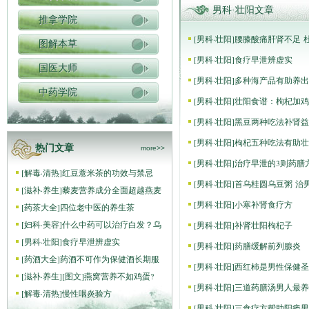
男科·壮阳文章
推拿学院
[
男科·壮阳
]
腰膝酸痛肝肾不足 
图解本草
[
男科·壮阳
]
食疗早泄辨虚实
国医大师
[
男科·壮阳
]
多种海产品有助养出
中药学院
[
男科·壮阳
]
壮阳食谱：枸杞加鸡
[
男科·壮阳
]
黑豆两种吃法补肾益
[
男科·壮阳
]
枸杞五种吃法有助壮
热门文章
more>>
[
男科·壮阳
]
治疗早泄的3则药膳
[
解毒·清热
]
红豆薏米茶的功效与禁忌
[
男科·壮阳
]
首乌桂圆乌豆粥 治
[
滋补·养生
]
藜麦营养成分全面超越燕麦
[
男科·壮阳
]
小寒补肾食疗方
[
药茶大全
]
四位老中医的养生茶
[
妇科·美容
]
什么中药可以治疗白发？乌
[
男科·壮阳
]
补肾壮阳枸杞子
[
男科·壮阳
]
食疗早泄辨虚实
[
男科·壮阳
]
药膳缓解前列腺炎
[
药酒大全
]
药酒不可作为保健酒长期服
[
男科·壮阳
]
西红柿是男性保健圣
[
滋补·养生
]
[图文]
燕窝营养不如鸡蛋?
[
男科·壮阳
]
三道药膳汤男人最养
[
解毒·清热
]
慢性咽炎验方
[
男科·壮阳
]
三食疗方帮助阳痿男