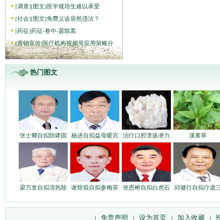
[
调查
]
[图文]
医学规培生难以承受
[
社会
]
[图文]
免费义诊居然违法？
[
药征
]
药征-卷中-茵陈蒿
[
营销宣传
]
医疗机构视频号应用策略分
热门图文
张士卿自拟防哮固
杨进自拟益母暖宫
治疗口腔溃疡潜力
溪黄草
梁万发自拟清热除
谢煜焜自拟参梅茶
张恩树自拟白虎石
邱健行自拟疗虚
免责声明
设为首页
加入收藏
|
|
|
|