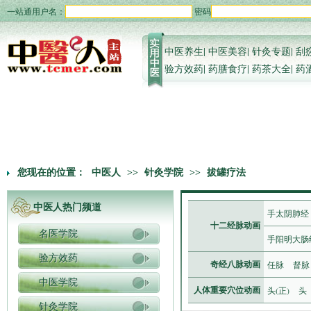
一站通用户名：
密码
中医养生
|
中医美容
|
针灸专题
|
刮
验方效药
|
药膳食疗
|
药茶大全
|
药
您现在的位置：
中医人
>>
针灸学院
>>
拔罐疗法
中医人热门频道
手太阴肺经
十二经脉动画
名医学院
手阳明大肠
验方效药
任脉
督脉
奇经八脉动画
中医学院
头(正)
头
人体重要穴位动画
针灸学院