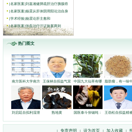
[
名家医案
]
刘嘉湘健脾疏肝治疗胰腺癌
[
名家医案
]
杨震从肝体阴用阳论治自身
[
学术经验
]
杨震论肝主敷和
[
名家医案
]
张磊治疗汗证验案两则
热门图文
南方医科大学南方
王保林自拟益气宣
中国九大仙草有哪
脂肪瘤，有一味
刘启廷自拟利湿泄
熟地黄
国医泰斗张锡纯：
王劲松自拟益精
免责声明
设为首页
加入收藏
|
|
|
|