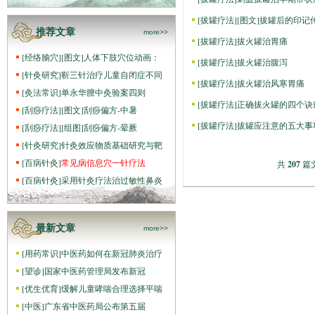
[
拔罐疗法
]
[图文]
拔罐后的印记
推荐文章
more>>
[
拔罐疗法
]
拔火罐治胃痛
[
经络腧穴
]
[图文]
人体下肢穴位动画：
[
拔罐疗法
]
拔火罐治腹泻
[
针灸研究
]
靳三针治疗儿童自闭症不同
[
拔罐疗法
]
拔火罐治风寒胃痛
[
灸法常识
]
单永华膻中灸验案四则
[
拔罐疗法
]
正确拔火罐的四个诀
[
刮痧疗法
]
[图文]
刮痧偏方-中暑
[
拔罐疗法
]
拔罐应注意的五大事
[
刮痧疗法
]
[组图]
刮痧偏方-晕厥
[
针灸研究
]
针灸效应物质基础研究与靶
[
百病针灸
]
常见病信息穴一针疗法
共
207
篇文
[
百病针灸
]
采用针灸疗法治过敏性鼻炎
最新文章
more>>
[
用药常识
]
中医药如何在新冠肺炎治疗
[
望诊
]
国家中医药管理局发布新冠
[
优生优育
]
缓解儿童哮喘合理选择平喘
[
中医
]
广东省中医药局公布第五届