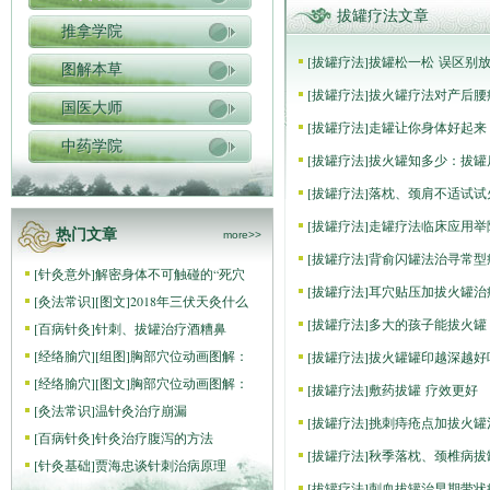
拔罐疗法文章
推拿学院
[
拔罐疗法
]
拔罐松一松 误区别
图解本草
[
拔罐疗法
]
拔火罐疗法对产后腰
国医大师
[
拔罐疗法
]
走罐让你身体好起来
中药学院
[
拔罐疗法
]
拔火罐知多少：拔罐
[
拔罐疗法
]
落枕、颈肩不适试试
[
拔罐疗法
]
走罐疗法临床应用举
热门文章
more>>
[
拔罐疗法
]
背俞闪罐法治寻常型
[
针灸意外
]
解密身体不可触碰的“死穴
[
拔罐疗法
]
耳穴贴压加拔火罐治
[
灸法常识
]
[图文]
2018年三伏天灸什么
[
拔罐疗法
]
多大的孩子能拔火罐
[
百病针灸
]
针刺、拔罐治疗酒糟鼻
[
经络腧穴
]
[组图]
胸部穴位动画图解：
[
拔罐疗法
]
拔火罐罐印越深越好
[
经络腧穴
]
[图文]
胸部穴位动画图解：
[
拔罐疗法
]
敷药拔罐 疗效更好
[
灸法常识
]
温针灸治疗崩漏
[
拔罐疗法
]
挑刺痔疮点加拔火罐
[
百病针灸
]
针灸治疗腹泻的方法
[
拔罐疗法
]
秋季落枕、颈椎病拔
[
针灸基础
]
贾海忠谈针刺治病原理
[
拔罐疗法
]
刺血拔罐治早期带状