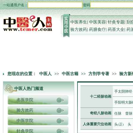
一站通用户名：
密码
中医养生
|
中医美容
|
针灸专题
|
刮
验方效药
|
药膳食疗
|
药茶大全
|
药
您现在的位置：
中医人
>>
中医古籍
>>
方剂学专著
>>
验方新
中医人热门频道
手太阴肺经
十二经脉动画
名医学院
手阳明大肠
验方效药
任脉
督脉
奇经八脉动画
中医学院
头(正)
头
人体重要穴位动画
针灸学院