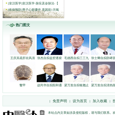
[
皇汉医学
]
皇汉医学-脉应及诊脉法-【
[
疾病预防
]
男子心脏骤停 竟因前1天喝
热门图文
王庆其疏肝祛风清
张杰自拟盆腔逐瘀
毛德西自拟三三九
张士卿自拟防哮
鳖甲
赵尚华自拟阳和通
梁万发自拟银翘止
梁万发自拟清热
免责声明
设为首页
加入收藏
|
|
|
|
本站点内文章如涉及侵犯版权，请与我们联系。