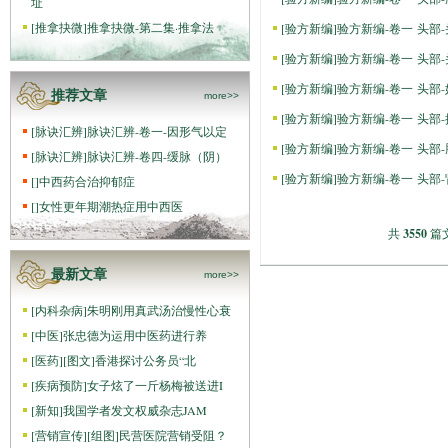
址
[
推拿抉微
]
推拿抉微-第二集·推拿法
[
验方新编
]
验方新编-卷一 头部
[
验方新编
]
验方新编-卷一 头部
[
验方新编
]
验方新编-卷一 头部
推荐文章
more>>
[
验方新编
]
验方新编-卷一 头部
[
脉诀汇辨
]
脉诀汇辨-卷一-因形气以定
[
验方新编
]
验方新编-卷一 头部
[
脉诀汇辨
]
脉诀汇辨-卷四-缓脉（阴）
[
验方新编
]
验方新编-卷一 头部
[
]
中西药合治抑郁症
[
]
女性更年期潮热症用中西医
共
3550
篇文
最新文章
more>>
[
内科杂病
]
朱明刚用真武汤治慢性心衰
[
中医
]
张忠德为运用中医药进行养
[
医药
]
[图文]
香港探讨公务员“北
[
疾病预防
]
女子炫了一斤杨梅被送进I
[
新知
]
我国学者发文权威杂志JAM
[
营销宣传
]
[组图]
民营医院营销受阻？