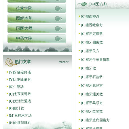
C中医方剂
推拿学院
[
C
]
擦面神丹
图解本草
[
C
]
擦舌吐痰方
国医大师
[
C
]
擦牙定痛散
中药学院
[
C
]
擦牙固齿散
[
C
]
擦牙关方
[
C
]
擦牙牛黄青黛散
热门文章
more>>
[
C
]
擦牙散
[
Y
]
牙痛定疼汤
[
C
]
擦牙石盐散
[
Y
]
元胡止痛片
[
C
]
擦牙漱津方
[
S
]
生慧汤
[
Q
]
七宝美髯丹
[
C
]
擦牙通关散
[
Q
]
羌活胜湿汤
[
C
]
擦牙乌须方
[
O
]
藕汁饮
[
C
]
擦牙益笑散
[
M
]
麻桂术甘汤
[
C
]
擦牙止痛固齿方
[
H
]
化痰健脾丸
[
C
]
擦牙止痛散