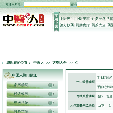
一站通用户名：
密码
中医养生
|
中医美容
|
针灸专题
|
刮
验方效药
|
药膳食疗
|
药茶大全
|
药
您现在的位置：
中医人
>>
方剂大全
>>
C
中医人热门频道
手太阴肺经
十二经脉动画
名医学院
手阳明大肠
验方效药
任脉
督脉
奇经八脉动画
中医学院
头(正)
头
人体重要穴位动画
针灸学院