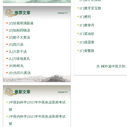
[
C
]
擦牙至宝散
推荐文章
more>>
[
C
]
擦药
[
Z
]
珍视明滴眼液
[
C
]
擦掌丹
[
Z
]
知柏四物汤
[
C
]
菜油饮
[
Z
]
栀子大黄汤
[
C
]
残霞膏
[
S
]
四六汤
[
C
]
蚕鳖散
[
L
]
六君子汤
[
L
]
六味地黄丸
[
H
]
蛤蚧丸
共
1833
篇中医方剂 首
[
D
]
当归六黄汤
最新文章
more>>
[
中医妇科学
]
2023年中医执业医师考试
辅
[
中医内科学
]
2023年中医执业医师考试
辅