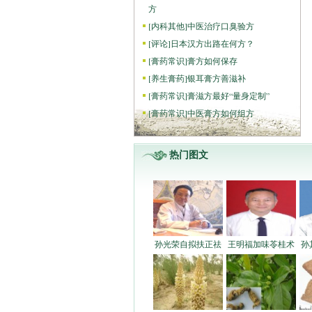
方
[
内科其他
]
中医治疗口臭验方
[
评论
]
日本汉方出路在何方？
[
膏药常识
]
膏方如何保存
[
养生膏药
]
银耳膏方善滋补
[
膏药常识
]
膏滋方最好“量身定制”
[
膏药常识
]
中医膏方如何组方
热门图文
孙光荣自拟扶正祛
王明福加味苓桂术
孙