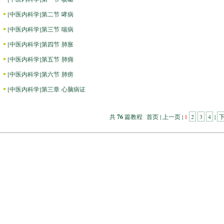
[
中医内科学
]
第二节 哮病
[
中医内科学
]
第三节 喘病
[
中医内科学
]
第四节 肺胀
[
中医内科学
]
第五节 肺痈
[
中医内科学
]
第六节 肺痨
[
中医内科学
]
第三章 心脑病证
共
76
篇教程 首页 | 上一页 |
1
2
3
4
|