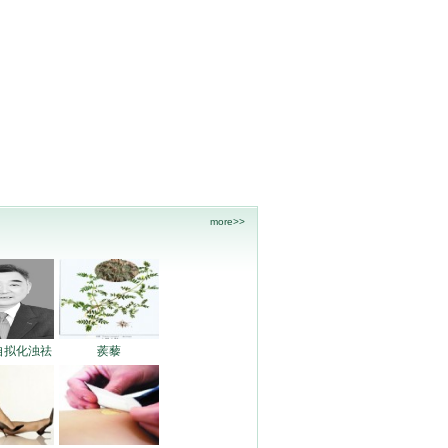
more>>
自拟化浊祛
蒺藜