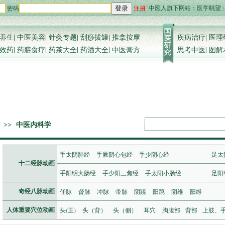
中医人旗下网站：
医学眺望
密码
注册
登录
养生
|
中医美容
|
针灸专题
|
刮痧拔罐
|
推拿按摩
疾病治疗
|
医理
效药
|
药膳食疗
|
药茶大全
|
药酒大全
|
中医膏方
思考中医
|
图解
>>
中医内科学
手太阴肺经
手厥阴心包经
手少阴心经
足太
十二经脉动画
手阳明大肠经
手少阳三焦经
手太阳小肠经
足阳
任脉
督脉
冲脉
带脉
阴蹺
阳蹺
阴维
阳维
奇经八脉动画
头(正)
头（背）
头（侧）
耳穴
胸腹部
背部
上肢、
人体重要穴位动画