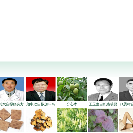
其斌自拟腰突方
顾中欣自拟加味马
分心木
王玉生自拟咳喘要
张恩树