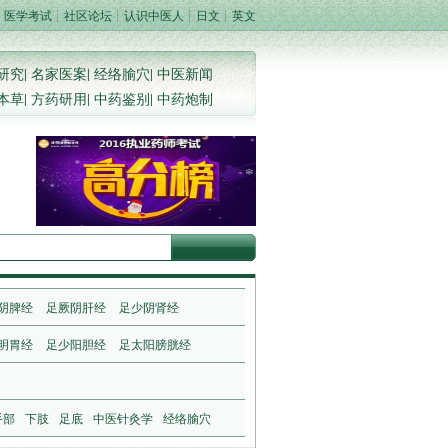
┊
医学考试
┊
社区论坛
┊
认识中医人
┊
日文
┊
英文
研究
|
名家医案
|
经络腧穴
|
中医新闻
本草
|
方药研用
|
中药鉴别
|
中药炮制
阴脾经
足厥阴肝经
足少阴肾经
明胃经
足少阳胆经
足太阳膀胱经
手部
下肢
足底
中医针灸学
经络腧穴