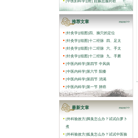
[
中医妇科学
]
[附] 妊娠忌服药歌
推荐文章
more>>
[
针灸学
]
[组图]
四、腧穴的定位
[
针灸学
]
[组图]
十二经脉 四、足太
[
针灸学
]
[组图]
十二经脉 六、手太
[
针灸学
]
[组图]
十二经脉 九、手厥
[
中医内科学
]
第四节 中风病
[
中医内科学
]
第六节 阳痿
[
中医内科学
]
第四节 消渴
[
中医内科学
]
第一节 肺癌
最新文章
more>>
[
外科验效方
]
脚臭怎么办？试试白萝卜
煮
[
外科验效方
]
狐臭怎么办？试试中医验