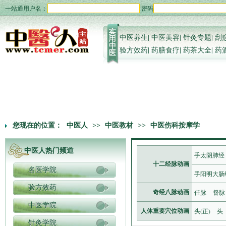
一站通用户名：
密码
中医养生
|
中医美容
|
针灸专题
|
刮
验方效药
|
药膳食疗
|
药茶大全
|
药
您现在的位置：
中医人
>>
中医教材
>>
中医伤科按摩学
中医人热门频道
手太阴肺经
十二经脉动画
名医学院
手阳明大肠
验方效药
任脉
督脉
奇经八脉动画
中医学院
头(正)
头
人体重要穴位动画
针灸学院