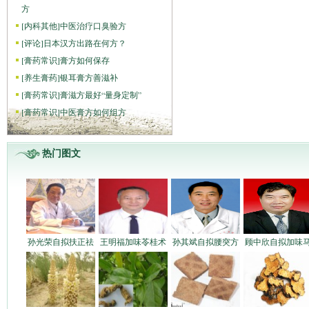
方
[
内科其他
]
中医治疗口臭验方
[
评论
]
日本汉方出路在何方？
[
膏药常识
]
膏方如何保存
[
养生膏药
]
银耳膏方善滋补
[
膏药常识
]
膏滋方最好“量身定制”
[
膏药常识
]
中医膏方如何组方
热门图文
孙光荣自拟扶正祛
王明福加味苓桂术
孙其斌自拟腰突方
顾中欣自拟加味