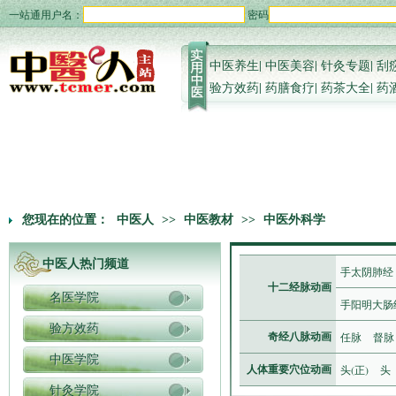
一站通用户名：
密码
中医养生
|
中医美容
|
针灸专题
|
刮
验方效药
|
药膳食疗
|
药茶大全
|
药
您现在的位置：
中医人
>>
中医教材
>>
中医外科学
中医人热门频道
手太阴肺经
十二经脉动画
名医学院
手阳明大肠
验方效药
任脉
督脉
奇经八脉动画
中医学院
头(正)
头
人体重要穴位动画
针灸学院