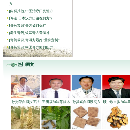
方
[
内科其他
]
中医治疗口臭验方
[
评论
]
日本汉方出路在何方？
[
膏药常识
]
膏方如何保存
[
养生膏药
]
银耳膏方善滋补
[
膏药常识
]
膏滋方最好“量身定制”
[
膏药常识
]
中医膏方如何组方
热门图文
孙光荣自拟扶正祛
王明福加味苓桂术
孙其斌自拟腰突方
顾中欣自拟加味