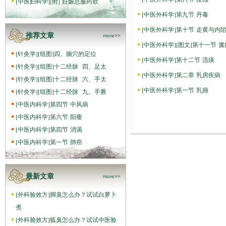
[
中医妇科学
]
[附] 妊娠忌服药歌
[
中医外科学
]
第九节 丹毒
[
中医外科学
]
第十节 走黄与内
推荐文章
more>>
[
中医外科学
]
[图文]
第十一节 瘰
[
针灸学
]
[组图]
四、腧穴的定位
[
中医外科学
]
第十二节 流痰
[
针灸学
]
[组图]
十二经脉 四、足太
[
中医外科学
]
第二章 乳房疾病
[
针灸学
]
[组图]
十二经脉 六、手太
[
中医外科学
]
第一节 乳痈
[
针灸学
]
[组图]
十二经脉 九、手厥
[
中医内科学
]
第四节 中风病
[
中医内科学
]
第六节 阳痿
[
中医内科学
]
第四节 消渴
[
中医内科学
]
第一节 肺癌
最新文章
more>>
[
外科验效方
]
脚臭怎么办？试试白萝卜
煮
[
外科验效方
]
狐臭怎么办？试试中医验