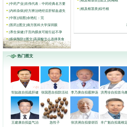
[
根及根茎类
]
[图文]
岗梅根
[
中药产业
]
肖伟代表：中药经典名方要
[
根及根茎类
]
棕竹根
[
内科杂病
]
经方辨治绝经后肝郁血虚失
[
中医
]
[组图]
​余艳红：完
[
医药
]
[图文]
南方医科大学深圳眼
[
养生保健
]
子宫内膜炎可能引起不孕
[
疾病预防
]
[图文]
高尿酸怎么选择美食
热门图文
邹如政自拟疏肝健
张国恩自拟防活祛
李乃庚自拟霰肿汤
洪秀珍自拟首乌
王建康自拟益气治
急性子
张洪洲自拟柴胡百
丰广魁自拟葛根