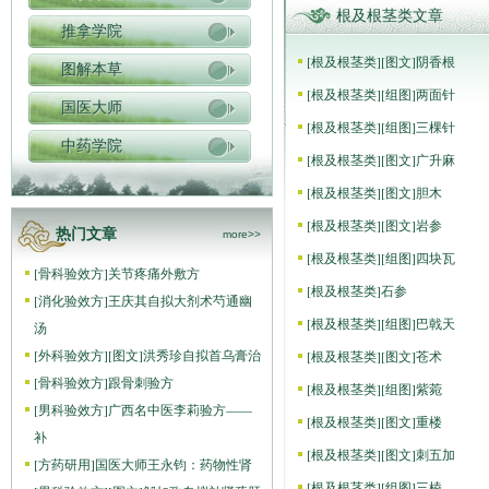
根及根茎类文章
推拿学院
[
根及根茎类
]
[图文]
阴香根
图解本草
[
根及根茎类
]
[组图]
两面针
国医大师
[
根及根茎类
]
[组图]
三棵针
中药学院
[
根及根茎类
]
[图文]
广升麻
[
根及根茎类
]
[图文]
胆木
[
根及根茎类
]
[图文]
岩参
热门文章
more>>
[
根及根茎类
]
[组图]
四块瓦
[
骨科验效方
]
关节疼痛外敷方
[
根及根茎类
]
石参
[
消化验效方
]
王庆其自拟大剂术芍通幽
[
根及根茎类
]
[组图]
巴戟天
汤
[
外科验效方
]
[图文]
洪秀珍自拟首乌膏治
[
根及根茎类
]
[图文]
苍术
[
骨科验效方
]
跟骨刺验方
[
根及根茎类
]
[组图]
紫菀
[
男科验效方
]
广西名中医李莉验方——
[
根及根茎类
]
[图文]
重楼
补
[
根及根茎类
]
[图文]
刺五加
[
方药研用
]
国医大师王永钧：药物性肾
[
根及根茎类
]
[组图]
三棱