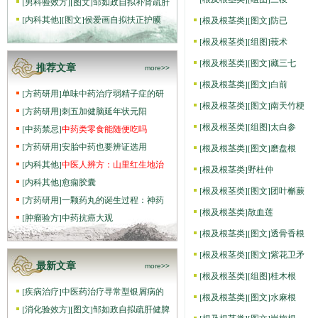
[
男科验效方
]
[图文]
邹如政自拟补肾疏肝
[
内科其他
]
[图文]
侯爱画自拟扶正护膜
[
根及根茎类
]
[图文]
防已
[
根及根茎类
]
[组图]
莪术
[
根及根茎类
]
[图文]
藏三七
推荐文章
more>>
[
根及根茎类
]
[图文]
白前
[
方药研用
]
单味中药治疗弱精子症的研
[
根及根茎类
]
[图文]
南天竹梗
[
方药研用
]
刺五加健脑延年状元阳
[
根及根茎类
]
[组图]
太白参
[
中药禁忌
]
中药类零食能随便吃吗
[
方药研用
]
安胎中药也要辨证选用
[
根及根茎类
]
[图文]
磨盘根
[
内科其他
]
中医人辨方：山里红生地治
[
根及根茎类
]
野杜仲
[
内科其他
]
愈痫胶囊
[
根及根茎类
]
[图文]
团叶槲蕨
[
方药研用
]
一颗药丸的诞生过程：神药
[
根及根茎类
]
散血莲
[
肿瘤验方
]
中药抗癌大观
[
根及根茎类
]
[图文]
透骨香根
[
根及根茎类
]
[图文]
紫花卫矛
最新文章
more>>
[
根及根茎类
]
[组图]
桂木根
[
疾病治疗
]
中医药治疗寻常型银屑病的
[
根及根茎类
]
[图文]
水麻根
[
消化验效方
]
[图文]
邹如政自拟疏肝健脾