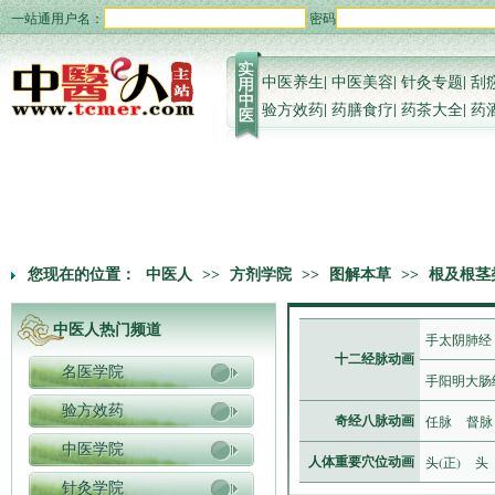
一站通用户名：
密码
中医养生
|
中医美容
|
针灸专题
|
刮
验方效药
|
药膳食疗
|
药茶大全
|
药
您现在的位置：
中医人
>>
方剂学院
>>
图解本草
>>
根及根茎
中医人热门频道
手太阴肺经
十二经脉动画
名医学院
手阳明大肠
验方效药
任脉
督脉
奇经八脉动画
中医学院
头(正)
头
人体重要穴位动画
针灸学院