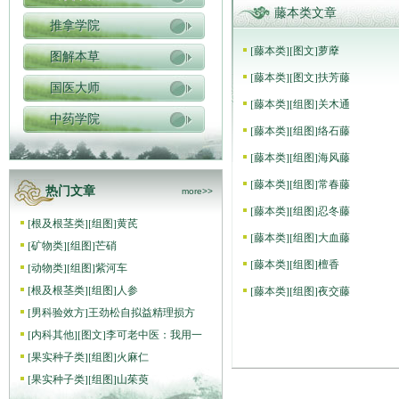
藤本类文章
推拿学院
[
藤本类
]
[图文]
萝藦
图解本草
[
藤本类
]
[图文]
扶芳藤
国医大师
[
藤本类
]
[组图]
关木通
中药学院
[
藤本类
]
[组图]
络石藤
[
藤本类
]
[组图]
海风藤
[
藤本类
]
[组图]
常春藤
热门文章
more>>
[
藤本类
]
[组图]
忍冬藤
[
根及根茎类
]
[组图]
黄芪
[
藤本类
]
[组图]
大血藤
[
矿物类
]
[组图]
芒硝
[
藤本类
]
[组图]
檀香
[
动物类
]
[组图]
紫河车
[
根及根茎类
]
[组图]
人参
[
藤本类
]
[组图]
夜交藤
[
男科验效方
]
王劲松自拟益精理损方
[
内科其他
]
[图文]
李可老中医：我用一
[
果实种子类
]
[组图]
火麻仁
[
果实种子类
]
[组图]
山茱萸