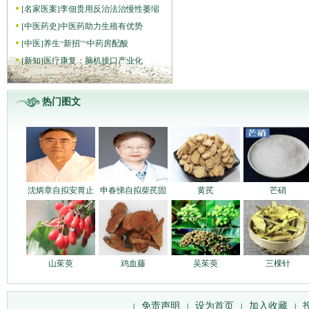
[
名家医案
]
李佃贵用反治法治慢性萎缩
[
中医药史
]
中医药助力生殖有优势
[
中医
]
养生“新招”“中药房配酸
[
新知
]
医疗康复：脑机接口产业化
热门图文
沈炳章自拟安胃止
申春悌自拟柴芪固
黄芪
芒硝
山茱萸
鸡血藤
吴茱萸
三棵针
免责声明
设为首页
加入收藏
|
|
|
|