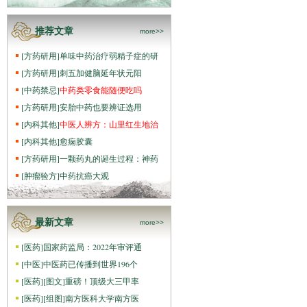
推荐文章
more>>
[
方药研用
]
单味中药治疗弱精子症的研
[
方药研用
]
刺五加健脑延年状元阳
[
中药禁忌
]
中药类零食能随便吃吗
[
方药研用
]
安胎中药也要辨证选用
[
内科其他
]
中医人辨方：山里红生地治
[
内科其他
]
愈痫胶囊
[
方药研用
]
一颗药丸的诞生过程：神药
[
肿瘤验方
]
中药抗癌大观
最新文章
more>>
[
医药
]
国家药监局：2022年审评通
[
中医
]
中医药已传播到世界196个
[
医药
]
[图文]
重磅！顶级大三甲率
[
医药
]
[组图]
南方医科大学南方医